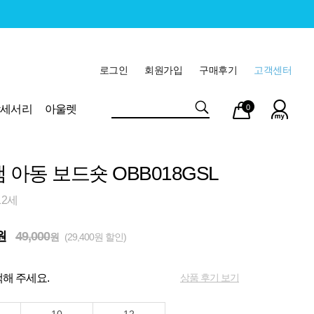
로그인
회원가입
구매후기
고객센터
마이
장바
악세서리
아울렛
0
페이
구니
 아동 보드숏 OBB018GSL
12세
원
49,000
원
(29,400원 할인)
상품 후기 보기
해 주세요.