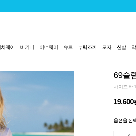
비치웨어
비키니
이너웨어
슈트
부력조끼
모자
신발
69슬램
사이즈 8~
19,600
옵션을 선택