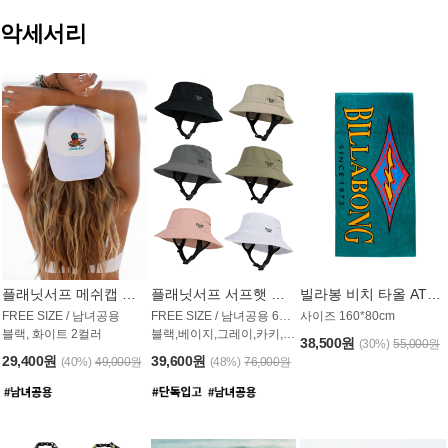
악세서리
플래닛서프 메쉬캡 모자 UAC009PS
플래닛서프 서프햇 모자 UAC002PS
빌라봉 비치 타올 AT1768PBB
FREE SIZE / 남녀공용
FREE SIZE / 남녀공용 6컬러
사이즈 160*80cm
블랙, 화이트 2컬러
블랙,베이지,그레이,카키,핑크,화이트
38,500원
(30%)
55,000원
29,400원
39,600원
(40%)
49,000원
(48%)
76,000원