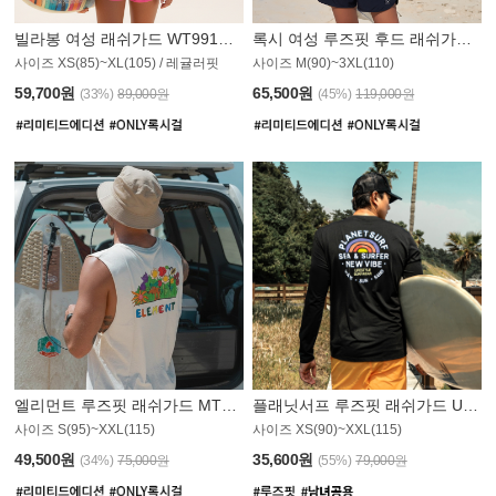
빌라봉 여성 래쉬가드 WT991BBB
록시 여성 루즈핏 후드 래쉬가드 WT555WRX
S
사이즈 XS(85)~XL(105) / 레귤러핏
사이즈 M(90)~3XL(110)
59,700원
65,500원
(33%)
89,000원
(45%)
119,000원
엘리먼트 루즈핏 래쉬가드 MT1114WEM
플래닛서프 루즈핏 래쉬가드 UMT010BPS
사이즈 S(95)~XXL(115)
사이즈 XS(90)~XXL(115)
PS
49,500원
35,600원
(34%)
75,000원
(55%)
79,000원