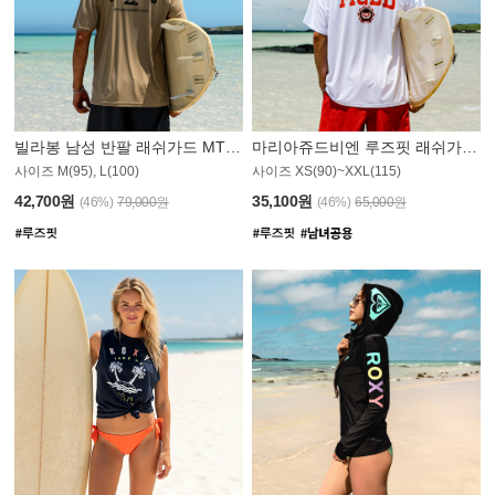
빌라봉 남성 반팔 래쉬가드 MT1082GBB
마리아쥬드비엔 루즈핏 래쉬가드 JMT005W
사이즈 M(95), L(100)
사이즈 XS(90)~XXL(115)
42,700원
35,100원
(46%)
79,000원
(46%)
65,000원
N