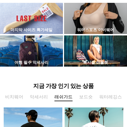
마지막 사이즈 특가세일
워터스포츠 이너웨어
여행 필수 악세사리
록시걸 아울렛
지금 가장 인기 있는 상품
비치웨어
악세서리
래쉬가드
보드숏
워터레깅스