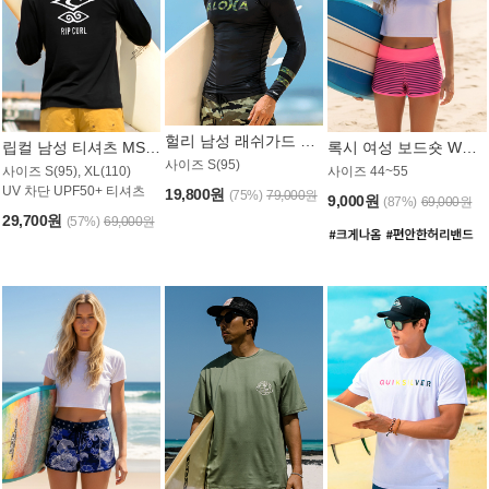
헐리 남성 래쉬가드 MT521CHL
립컬 남성 티셔츠 MST445BRC
록시 여성 보드숏 WB773KRX
사이즈 S(95)
사이즈 S(95), XL(110)
사이즈 44~55
UV 차단 UPF50+ 티셔츠
19,800원
(75%)
79,000원
9,000원
(87%)
69,000원
29,700원
(57%)
69,000원