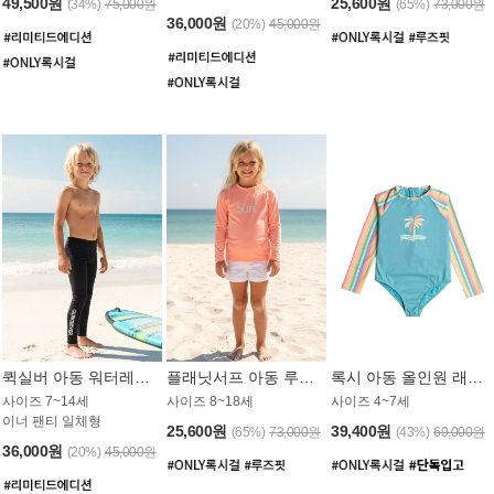
49,500원
25,600원
(34%)
75,000원
(65%)
73,000원
36,000원
(20%)
45,000원
퀵실버 아동 워터레깅스 BB776BQS
플래닛서프 아동 루즈핏 래쉬가드 UGT012CPS
록시 아동 올인원 래쉬가드 GT811BRX
사이즈 7~14세
사이즈 8~18세
사이즈 4~7세
이너 팬티 일체형
25,600원
39,400원
(65%)
73,000원
(43%)
69,000원
36,000원
(20%)
45,000원