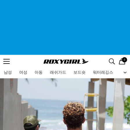
0
로고
메뉴
검색
메뉴
남성
여성
아동
래쉬가드
보드숏
워터레깅스
비치