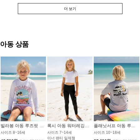
더 보기
아동 상품
빌라봉 아동 루즈핏 래쉬가드 GT813WBB
록시 아동 워터레깅스 GB672BRX
플래닛서프 아동 루즈핏 래쉬가드 UBT009GPS
사이즈 8~16세
사이즈 7~14세
사이즈 10~18세
이너 팬티 일체형