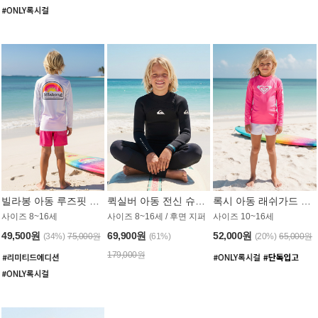
빌라봉 아동 루즈핏 래쉬가드 BT804WBB
퀵실버 아동 전신 슈트 (3/2mm) BS023KQS
록시 아동 래쉬가드 GT815MRX
사이즈 8~16세
사이즈 8~16세 / 후면 지퍼
사이즈 10~16세
49,500원
69,900원
52,000원
(34%)
75,000원
(61%)
(20%)
65,000원
179,000원