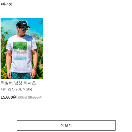
퀵실버 남성 티셔츠 MST357WQS
사이즈 S(90), M(95)
15,600원
(60%)
39,000원
더 보기