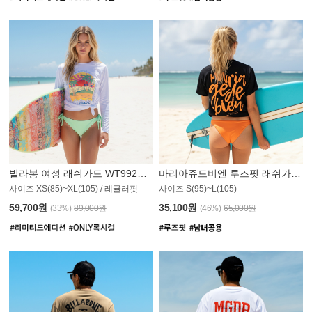
빌라봉 여성 래쉬가드 WT992WBB
마리아쥬드비엔 루즈핏 래쉬가드 JWT013O
사이즈 XS(85)~XL(105) / 레귤러핏
사이즈 S(95)~L(105)
011PS
59,700원
35,100원
(33%)
89,000원
(46%)
65,000원