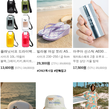
플래닛서프 드라이백 UAB009PS
빌라봉 여성 쪼리 AS1862PBB
아쿠아 선스틱 AE008MG
사이즈 10L / 6컬러
사이즈 230~250 / 굽 6cm
워터&스웨트 2중 프루프 / SPF 50+
블랙,그레이,카키,화이트,옐로우,핑크
뚜껑 상단 거울 탑재
29,300원
(25%)
39,000원
13,600원
17,500원
(60%)
34,000원
(50%)
35,000원