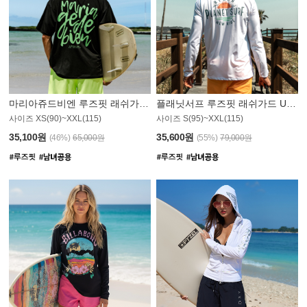
마리아쥬드비엔 루즈핏 래쉬가드 JMT004B
플래닛서프 루즈핏 래쉬가드 UMT008WPS
사이즈 XS(90)~XXL(115)
사이즈 S(95)~XXL(115)
35,100원
35,600원
(46%)
65,000원
(55%)
79,000원