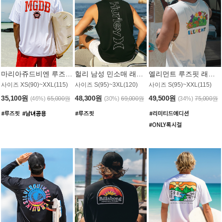
마리아쥬드비엔 루즈핏 래쉬가드 JMT005W
헐리 남성 민소매 래쉬가드 MT1155BHL
엘리먼트 루즈핏 래쉬가드 MT1114WEM
사이즈 XS(90)~XXL(115)
사이즈 S(95)~3XL(120)
사이즈 S(95)~XXL(115)
35,100원
48,300원
49,500원
(46%)
65,000원
(30%)
69,000원
(34%)
75,000원