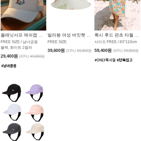
플래닛서프 메쉬캡 모자 UAC008PS
빌라봉 여성 버킷햇 AC1971MBB
록시 후드 판초 타월 AT1765WRX
FREE SIZE / 남녀공용
FREE SIZE
사이즈 FREE / 83*110cm
블랙, 화이트 2컬러
39,600원
59,400원
(33%)
59,000원
(40%)
99,000원
29,400원
(40%)
49,000원