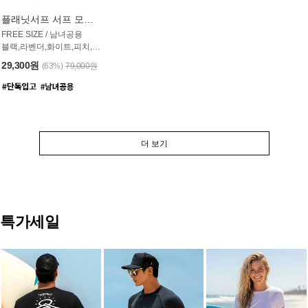
플래닛서프 서프 모자 UAC007PS
FREE SIZE / 남녀공용
블랙,라벤더,화이트,피치,그레이,오트밀 6컬러
29,300원
(63%)
79,000원
더 보기
특가세일