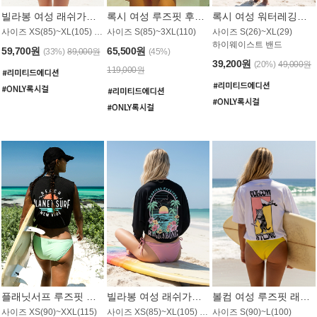
빌라봉 여성 래쉬가드 WT992WBB
록시 여성 루즈핏 후드 래쉬가드 WT556BRX
록시 여성 워터레깅스 WB1016BRX
사이즈 XS(85)~XL(105) / 레귤러핏
사이즈 S(85)~3XL(110)
사이즈 S(26)~XL(29)
하이웨이스트 밴드
59,700원
65,500원
(33%)
89,000원
(45%)
39,200원
(20%)
49,000원
119,000원
플래닛서프 루즈핏 래쉬가드 UWT044BPS
빌라봉 여성 래쉬가드 WT988BBB
볼컴 여성 루즈핏 래쉬가드 MT1005VC
사이즈 XS(90)~XXL(115)
사이즈 XS(85)~XL(105) / 오버핏
사이즈 S(90)~L(100)