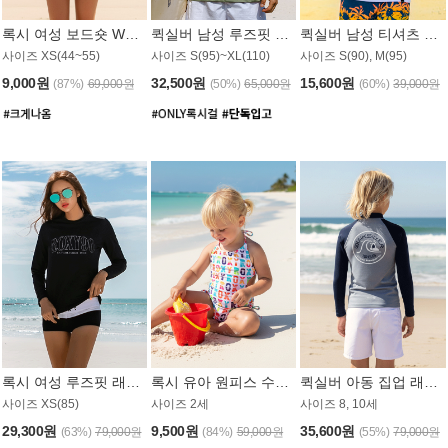
록시 여성 보드숏 WB791PRX
퀵실버 남성 루즈핏 래쉬가드 MT1072GQS
퀵실버 남성 티셔츠 MST356WQS
사이즈 XS(44~55)
사이즈 S(95)~XL(110)
사이즈 S(90), M(95)
9,000원
32,500원
15,600원
(87%)
69,000원
(50%)
65,000원
(60%)
39,000원
록시 여성 루즈핏 래쉬가드 WT909BRX
록시 유아 원피스 수영복 B588W
퀵실버 아동 집업 래쉬가드 BT682LQS
사이즈 XS(85)
사이즈 2세
사이즈 8, 10세
29,300원
9,500원
35,600원
(63%)
79,000원
(84%)
59,000원
(55%)
79,000원