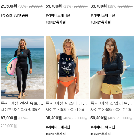
29,500원
59,700원
39,700원
(50%)
59,000원
(33%)
89,000원
(39%)
65,000원
록시 여성 전신 슈트 (4/3mm) WS221KRX
록시 여성 민소매 래쉬가드 WT907BRX
록시 여성 집업 래쉬가드 WT868BRX
사이즈 US4(XS)~US8(M) / 후면 지퍼
사이즈 XS(85)~XL(105)
사이즈 XS(85)~XXL(110)
87,600원
35,400원
59,400원
(60%)
(40%)
59,000원
(40%)
99,000원
219,000원