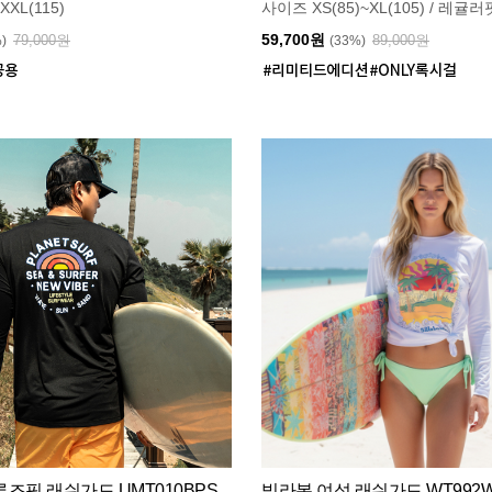
XXL(115)
사이즈 XS(85)~XL(105) / 레귤러
59,700원
79,000원
89,000원
%)
(33%)
즈핏 래쉬가드 UMT010BPS
빌라봉 여성 래쉬가드 WT992