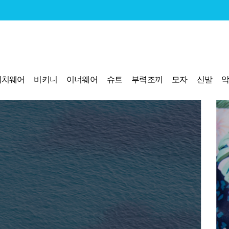
비치웨어
비키니
이너웨어
슈트
부력조끼
모자
신발