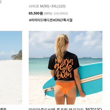
핏
사이즈 M(90)~3XL(110)
65,500원
119,000원
(45%)
WBB
마리아쥬드비엔 루즈핏 래쉬가드 JWT013O