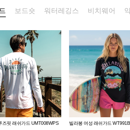
드
보드숏
워터레깅스
비치웨어
즈핏 래쉬가드 UMT008WPS
빌라봉 여성 래쉬가드 WT991B