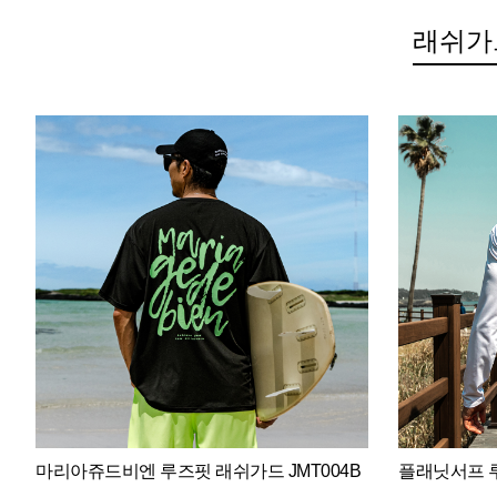
래쉬가
마리아쥬드비엔 루즈핏 래쉬가드 JMT004B
플래닛서프 루