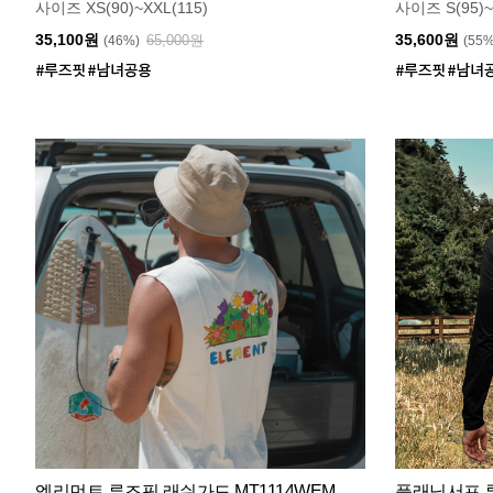
사이즈 XS(90)~XXL(115)
사이즈 S(95)~
35,100원
35,600원
65,000원
(46%)
(55
엘리먼트 루즈핏 래쉬가드 MT1114WEM
플래닛서프 루