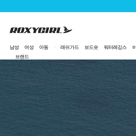
로고
남성
여성
아동
래쉬가드
보드숏
워터레깅스
브랜드