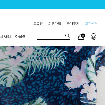
로그인
회원가입
구매후기
고객센터
마이
장바
악세서리
아울렛
0
페이
구니