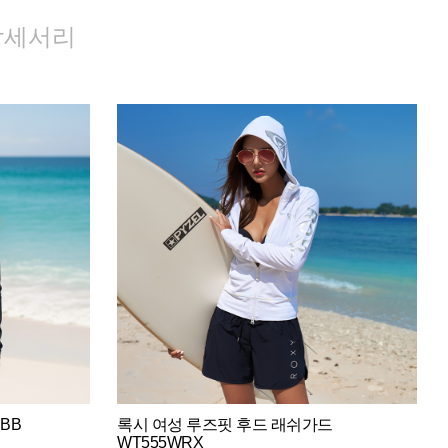
악세서리
BB
록시 여성 루즈핏 후드 래쉬가드
WT555WRX