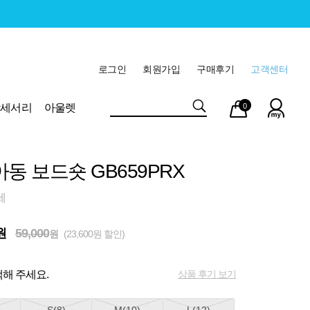
로그인
회원가입
구매후기
고객센터
마이
장바
악세서리
아울렛
0
페이
구니
아동 보드숏 GB659PRX
세
원
59,000
원
(23,600원 할인)
상품 후기 보기
해 주세요.