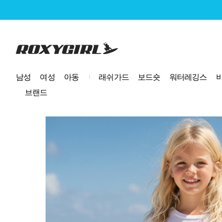
로고
남성
여성
아동
래쉬가드
보드숏
워터레깅스
브랜드