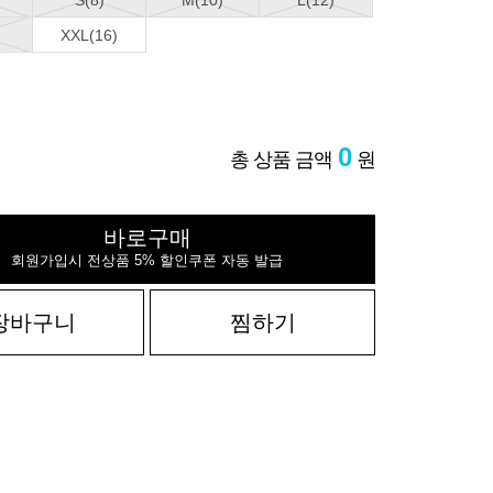
S(8)
M(10)
L(12)
XXL(16)
0
총 상품 금액
원
바로구매
회원가입시 전상품 5% 할인쿠폰 자동 발급
장바구니
찜하기