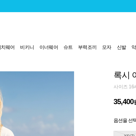
비치웨어
비키니
이너웨어
슈트
부력조끼
모자
신발
록시 
사이즈 16
35,400
옵션을 선택