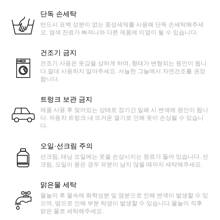
단독 손세탁
반드시 표백 성분이 없는 중성세제를 사용해 단독 손세탁해주세
요. 염색 잔료가 빠져나와 다른 제품에 이염이 될 수 있습니다.
건조기 금지
건조기 사용은 옷감을 상하게 하며, 형태가 변형되는 원인이 됩니
다.절대 사용하지 말아주세요. 서늘한 그늘에서 자연건조를 권장
합니다.
트렁크 보관 금지
제품 사용 후 젖어있는 상태로 장기간 밀폐 시 변색에 원인이 됩니
다. 자동차 트렁크 내 뜨거운 열기로 인해 옷이 손상될 수 있습니
다.
오일·선크림 주의
선크림, 태닝 오일에는 옷을 손상시키는 원료가 들어 있습니다. 선
크림, 오일이 묻은 경우 유분이 남지 않을 때까지 세탁해주세요.
맑은물 세탁
물놀이 후 물속에 화학성분 및 염분으로 인해 변색이 발생할 수 있
으며, 땀으로 인해 부분 탁생이 발생할 수 있습니다.물놀이 직후
맑은 물로 세탁해주세요.