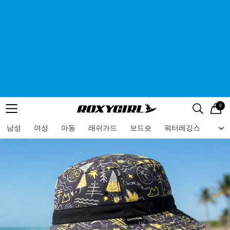
0
로고
메뉴
검색
메뉴
남성
여성
아동
래쉬가드
보드숏
워터레깅스
비치