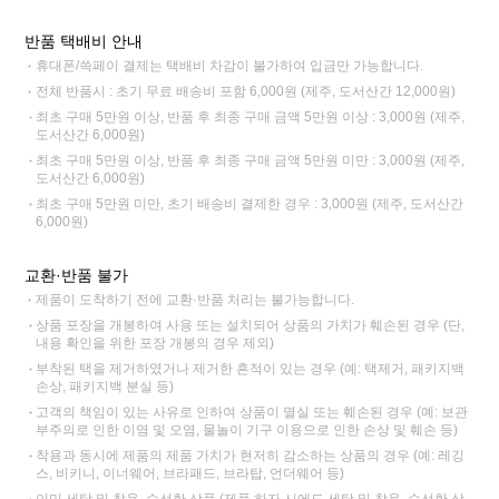
반품 택배비 안내
휴대폰/쓱페이 결제는 택배비 차감이 불가하여 입금만 가능합니다.
전체 반품시 : 초기 무료 배송비 포함 6,000원 (제주, 도서산간 12,000원)
최초 구매 5만원 이상, 반품 후 최종 구매 금액 5만원 이상 : 3,000원 (제주,
도서산간 6,000원)
최초 구매 5만원 이상, 반품 후 최종 구매 금액 5만원 미만 : 3,000원 (제주,
도서산간 6,000원)
최초 구매 5만원 미만, 초기 배송비 결제한 경우 : 3,000원 (제주, 도서산간
6,000원)
교환·반품 불가
제품이 도착하기 전에 교환·반품 처리는 불가능합니다.
상품 포장을 개봉하여 사용 또는 설치되어 상품의 가치가 훼손된 경우 (단,
내용 확인을 위한 포장 개봉의 경우 제외)
부착된 택을 제거하였거나 제거한 흔적이 있는 경우 (예: 택제거, 패키지백
손상, 패키지백 분실 등)
고객의 책임이 있는 사유로 인하여 상품이 멸실 또는 훼손된 경우 (예: 보관
부주의로 인한 이염 및 오염, 물놀이 기구 이용으로 인한 손상 및 훼손 등)
착용과 동시에 제품의 제품 가치가 현저히 감소하는 상품의 경우 (예: 레깅
스, 비키니, 이너웨어, 브라패드, 브라탑, 언더웨어 등)
이미 세탁 및 착용, 수선한 상품 (제품 하자 시에도 세탁 및 착용, 수선한 상