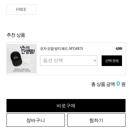
FREE
추천 상품
모자 오염 방지 패드 AP1543CN
4,000
선택 완료
0
총 상품 금액
원
바로구매
장바구니
찜하기