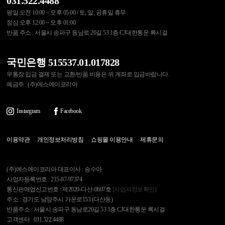
031.522.4488
평일 오전 10:00 ~ 오후 05:00 / 토, 일, 공휴일 휴무
점심 오후 12:00 ~ 오후 01:00
반품 주소 : 서울시 송파구 동남로 20길 53 1층 CJ대한통운 록시걸
국민은행 515537.01.017828
무통장 입금 결제 또는 교환/반품 비용은 위 계좌로 입금바랍니다.
예금주 : (주)에스에이코리아
Instargram
Facebook
이용약관
개인정보처리방침
쇼핑몰 이용안내
제휴문의
(주)에스에이코리아 대표이사 : 송수아
사업자등록번호 : 215-87-97374
통신판매업신고번호 : 제2020-다산-0607호
[사업자정보확인]
주소 : 경기도 남양주시 가운로153 (다산동)
반품주소 : 서울시 송파구 동남로20길 53 1층 CJ대한통운 록시걸
고객센터 : 031.522.4488