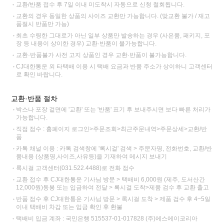
교환/반품 접수 후 7일 이내 미도착시 자동으로 신청 철회됩니다.
교환의 경우 동일한 상품의 사이즈 교환만 가능합니다. (맞교환 불가 / 재고
품절시 반품만 가능)
최초 수령한 그대로가 아닌 일부 상품만 발송하는 경우 (사은품, 패키지, 포
장 등 내용이 상이한 경우) 교환·반품이 불가능합니다.
교환·반품불가 사전 고지 상품인 경우 교환·반품이 불가능합니다.
CJ대한통운 외 타택배 이용 시 택배 요금과 반품 주소가 상이하니 고객센터
로 확인 바랍니다.
교환·반품 절차
박스나 포장 겉면에 '교환' 또는 '반품' 표기 후 보내주시면 보다 빠른 처리가
가능합니다.
직접 접수 : 홈페이지 로그인>주문조회>최근주문내역>주문상세>교환/반
품
카톡 채널 이용 : 카톡 검색창에 '록시걸' 검색 > 주문자명, 전화번호, 교환/반
품내용 (상품명,사이즈,사유등)을 기재하여 메시지 보내기
록시걸 고객센터(031.522.4488)로 전화 접수
교환 접수 후 CJ대한통운 기사님 방문 > 택배비 6,000원 (제주, 도서산간
12,000원)동봉 또는 입금하여 전달 > 록시걸 도착>제품 검수 후 교환 출고
반품 접수 후 CJ대한통운 기사님 방문 > 록시걸 도착 > 제품 검수 후 4~5일
이내 택배비 차감 또는 입금 확인 후 환불
택배비 입금 계좌 : 국민은행 515537-01-017828 (주)에스에이코리아