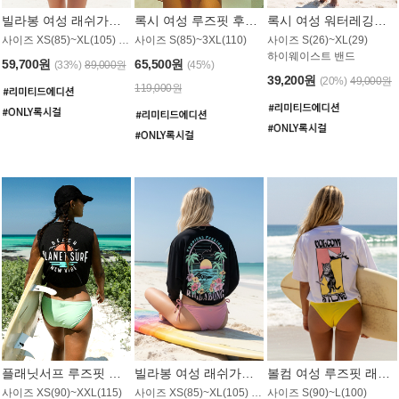
빌라봉 여성 래쉬가드 WT992WBB
록시 여성 루즈핏 후드 래쉬가드 WT556BRX
록시 여성 워터레깅스 WB1016BRX
사이즈 XS(85)~XL(105) / 레귤러핏
사이즈 S(85)~3XL(110)
사이즈 S(26)~XL(29)
하이웨이스트 밴드
59,700원
65,500원
(33%)
89,000원
(45%)
39,200원
(20%)
49,000원
119,000원
플래닛서프 루즈핏 래쉬가드 UWT044BPS
빌라봉 여성 래쉬가드 WT988BBB
볼컴 여성 루즈핏 래쉬가드 MT1005VC
사이즈 XS(90)~XXL(115)
사이즈 XS(85)~XL(105) / 오버핏
사이즈 S(90)~L(100)