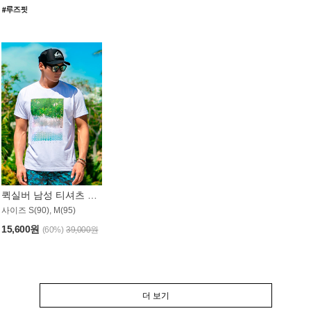
퀵실버 남성 티셔츠 MST357WQS
사이즈 S(90), M(95)
15,600원
(60%)
39,000원
더 보기