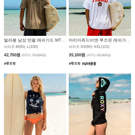
빌라봉 남성 반팔 래쉬가드 MT1082GBB
마리아쥬드비엔 루즈핏 래쉬가드 JMT005W
사이즈 M(95), L(100)
사이즈 XS(90)~XXL(115)
42,700원
35,100원
(46%)
79,000원
(46%)
65,000원
N