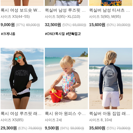
록시 여성 보드숏 WB791PRX
퀵실버 남성 루즈핏 래쉬가드 MT1072GQS
퀵실버 남성 티셔츠 MST356WQS
사이즈 XS(44~55)
사이즈 S(95)~XL(110)
사이즈 S(90), M(95)
9,000원
32,500원
15,600원
(87%)
69,000원
(50%)
65,000원
(60%)
39,000원
록시 여성 루즈핏 래쉬가드 WT909BRX
록시 유아 원피스 수영복 B588W
퀵실버 아동 집업 래쉬가드 BT682LQS
사이즈 XS(85)
사이즈 2세
사이즈 8, 10세
29,300원
9,500원
35,600원
(63%)
79,000원
(84%)
59,000원
(55%)
79,000원