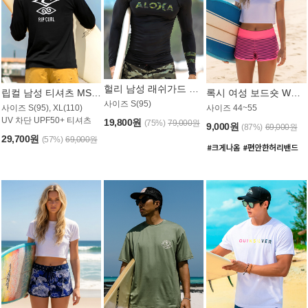
헐리 남성 래쉬가드 MT521CHL
립컬 남성 티셔츠 MST445BRC
록시 여성 보드숏 WB773KRX
사이즈 S(95)
사이즈 S(95), XL(110)
사이즈 44~55
UV 차단 UPF50+ 티셔츠
19,800원
(75%)
79,000원
9,000원
(87%)
69,000원
29,700원
(57%)
69,000원