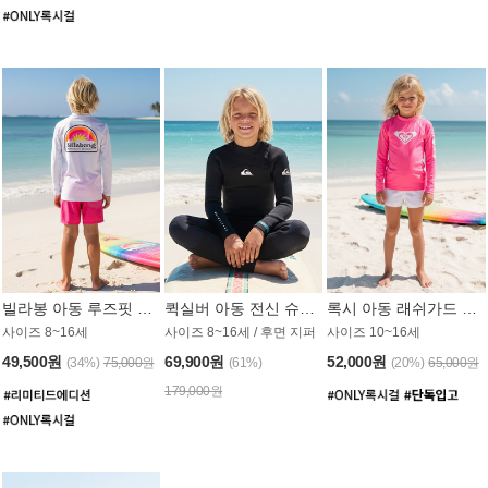
빌라봉 아동 루즈핏 래쉬가드 BT804WBB
퀵실버 아동 전신 슈트 (3/2mm) BS023KQS
록시 아동 래쉬가드 GT815MRX
사이즈 8~16세
사이즈 8~16세 / 후면 지퍼
사이즈 10~16세
49,500원
69,900원
52,000원
(34%)
75,000원
(61%)
(20%)
65,000원
179,000원