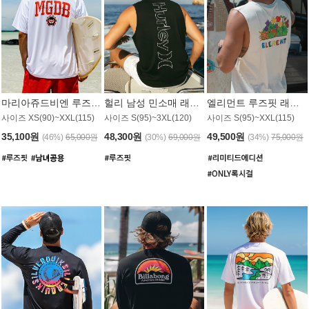
마리아쥬드비엔 루즈핏 래쉬가드 JMT005W
헐리 남성 민소매 래쉬가드 MT1155BHL
엘리먼트 루즈핏 래쉬가드 MT1114WEM
사이즈 XS(90)~XXL(115)
사이즈 S(95)~3XL(120)
사이즈 S(95)~XXL(115)
35,100원
48,300원
49,500원
(46%)
65,000원
(30%)
69,000원
(34%)
75,000원