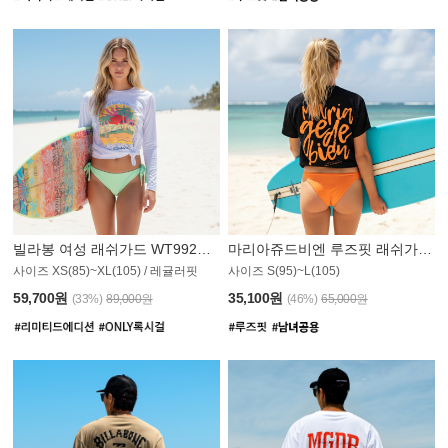
빌라봉 여성 래쉬가드 WT992WBB
마리아쥬드비엔 루즈핏 래쉬가드 JWT013O
사이즈 XS(85)~XL(105) / 레귤러핏
사이즈 S(95)~L(105)
011PS
59,700원
35,100원
(33%)
89,000원
(46%)
65,000원