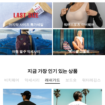
마지막 사이즈 특가세일
워터스포츠 이너웨어
여행 필수 악세사리
록시걸 아울렛
지금 가장 인기 있는 상품
비치웨어
악세서리
래쉬가드
보드숏
워터레깅스