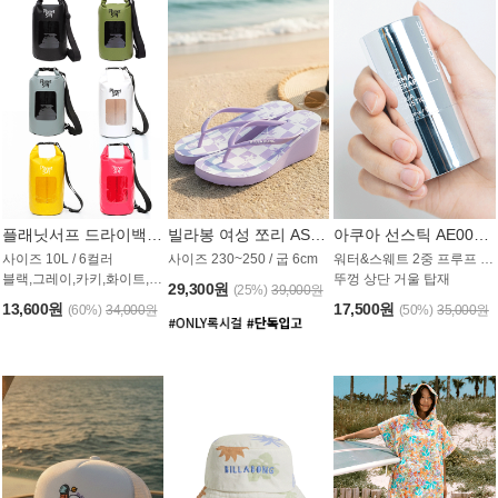
플래닛서프 드라이백 UAB009PS
빌라봉 여성 쪼리 AS1862PBB
아쿠아 선스틱 AE008MG
사이즈 10L / 6컬러
사이즈 230~250 / 굽 6cm
워터&스웨트 2중 프루프 / SPF 50+
블랙,그레이,카키,화이트,옐로우,핑크
뚜껑 상단 거울 탑재
29,300원
(25%)
39,000원
13,600원
17,500원
(60%)
34,000원
(50%)
35,000원