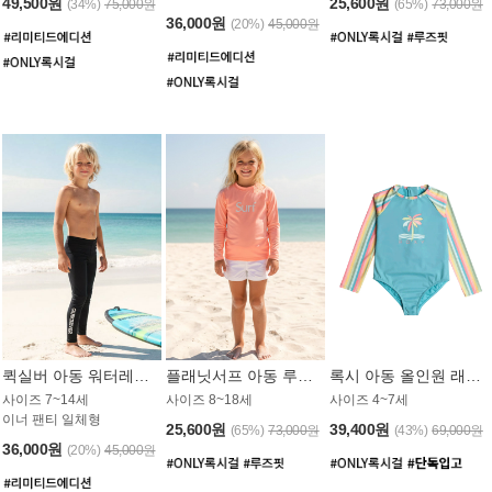
49,500원
25,600원
(34%)
75,000원
(65%)
73,000원
36,000원
(20%)
45,000원
퀵실버 아동 워터레깅스 BB776BQS
플래닛서프 아동 루즈핏 래쉬가드 UGT012CPS
록시 아동 올인원 래쉬가드 GT811BRX
사이즈 7~14세
사이즈 8~18세
사이즈 4~7세
이너 팬티 일체형
25,600원
39,400원
(65%)
73,000원
(43%)
69,000원
36,000원
(20%)
45,000원