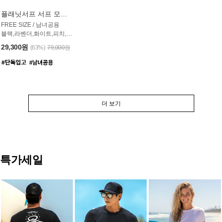
플래닛서프 서프 모자 UAC007PS
FREE SIZE / 남녀공용
블랙,라벤더,화이트,피치,그레이,오트밀 6컬러
29,300원
(63%)
79,000원
더 보기
특가세일