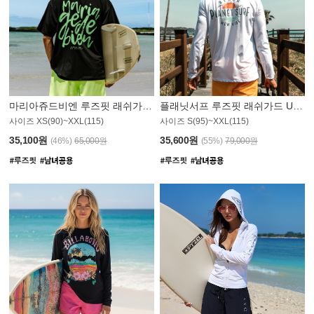
마리아쥬드비엔 루즈핏 래쉬가드 JMT004B
플래닛서프 루즈핏 래쉬가드 UMT008WPS
사이즈 XS(90)~XXL(115)
사이즈 S(95)~XXL(115)
35,100원
35,600원
(46%)
65,000원
(55%)
79,000원