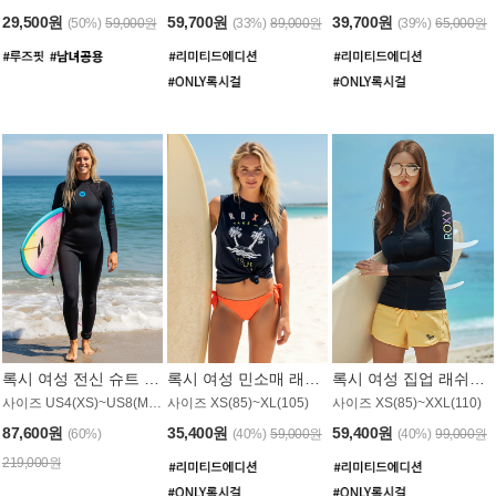
29,500원
59,700원
39,700원
(50%)
59,000원
(33%)
89,000원
(39%)
65,000원
록시 여성 전신 슈트 (4/3mm) WS221KRX
록시 여성 민소매 래쉬가드 WT907BRX
록시 여성 집업 래쉬가드 WT868BRX
사이즈 US4(XS)~US8(M) / 후면 지퍼
사이즈 XS(85)~XL(105)
사이즈 XS(85)~XXL(110)
87,600원
35,400원
59,400원
(60%)
(40%)
59,000원
(40%)
99,000원
219,000원