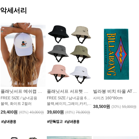
악세서리
플래닛서프 메쉬캡 모자 UAC009PS
플래닛서프 서프햇 모자 UAC002PS
빌라봉 비치 타올 AT1768PBB
FREE SIZE / 남녀공용
FREE SIZE / 남녀공용 6컬러
사이즈 160*80cm
블랙, 화이트 2컬러
블랙,베이지,그레이,카키,핑크,화이트
38,500원
(30%)
55,000원
29,400원
39,600원
(40%)
49,000원
(48%)
76,000원