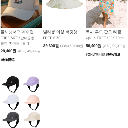
플래닛서프 메쉬캡 모자 UAC008PS
빌라봉 여성 버킷햇 AC1971MBB
록시 후드 판초 타월 AT1765WRX
FREE SIZE / 남녀공용
FREE SIZE
사이즈 FREE / 83*110cm
블랙, 화이트 2컬러
39,600원
59,400원
(33%)
59,000원
(40%)
99,000원
29,400원
(40%)
49,000원