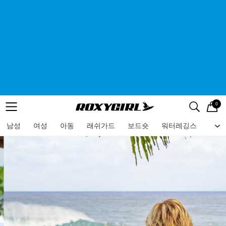
0
로고
메뉴
검색
메뉴
남성
여성
아동
래쉬가드
보드숏
워터레깅스
비치