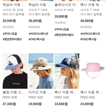
퀵실버 아동 보드숏 BB775NQS
퀵실버 아동 워터레깅스 BB776BQS
플래닛서프 아동 보드숏 UGB005LPS
록시 아동 워터레깅스 GB672BRX
사이즈 10, 12세
사이즈 7~14세
사이즈 4~14세
사이즈 7~14세
메쉬 이너 일체형
이너 팬티 일체형
이너 팬티 일체형
19,800원
29,500원
36,000원
36,000원
73,000원
59,000원
45,000원
45,000원
볼컴 아동 스냅백 모자 BAC746BVC
다카인 아동 버킷햇 BAC728BDK
록시 아동 메쉬캡 모자 BAC737BRX
록시 아동 워터 버킷햇 BAC744WRX
FREE SIZE
FREE SIZE
FREE SIZE
FREE SIZE
27,300원
19,500원
14,500원
24,500원