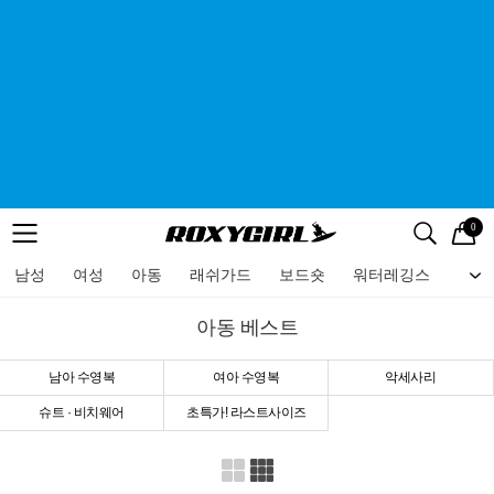
0
로고
메뉴
검색
메뉴
남성
여성
아동
래쉬가드
보드숏
워터레깅스
비치
아동 베스트
남아 수영복
여아 수영복
악세사리
슈트 · 비치웨어
초특가! 라스트사이즈