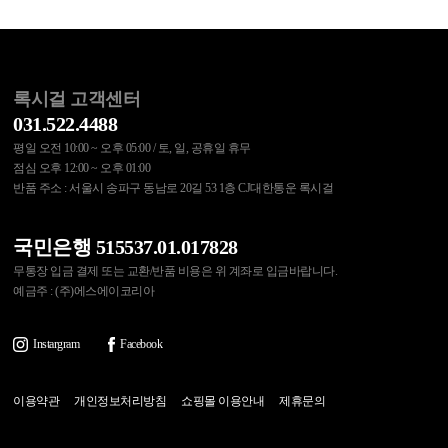
록시걸 고객센터
031.522.4488
평일 오전 10:00 ~ 오후 05:00 / 토, 일, 공휴일 휴무
점심 오후 12:00 ~ 오후 01:00
반품 주소 : 서울시 송파구 동남로 20길 53 1층 CJ대한통운 록시걸
국민은행 515537.01.017828
무통장 입금 결제 또는 교환/반품 비용은 위 계좌로 입금바랍니다.
예금주 : (주)에스에이코리아
Instargram
Facebook
이용약관
개인정보처리방침
쇼핑몰 이용안내
제휴문의