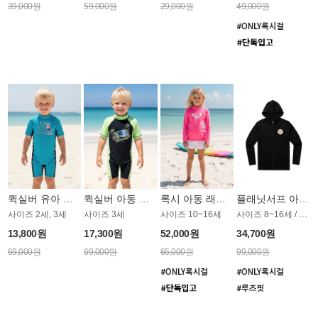
39,000원
59,000원
29,000원
49,000원
퀵실버 유아 올인원 수영복 BT603BQS
퀵실버 아동 올인원 래쉬가드 BT722GQS
록시 아동 래쉬가드 GT815MRX
플래닛서프 아동 후드 래쉬가드 UGT007BPS
사이즈 2세, 3세
사이즈 3세
사이즈 10~16세
사이즈 8~16세 / 루즈핏 후드 집업
13,800원
17,300원
52,000원
34,700원
69,000원
69,000원
65,000원
99,000원