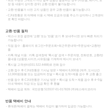
최초 수령한 그대로가 아닌 일부 상품만 발송하는 경우 (사은품, 패키지, 포
장 등 내용이 상이한 경우) 교환·반품이 불가능합니다.
교환·반품불가 사전 고지 상품인 경우 교환·반품이 불가능합니다.
CJ대한통운 외 타택배 이용 시 택배 요금과 반품 주소가 상이하니 고객센터
로 확인 바랍니다.
교환·반품 절차
박스나 포장 겉면에 '교환' 또는 '반품' 표기 후 보내주시면 보다 빠른 처리가
가능합니다.
직접 접수 : 홈페이지 로그인>주문조회>최근주문내역>주문상세>교환/반
품
카톡 채널 이용 : 카톡 검색창에 '록시걸' 검색 > 주문자명, 전화번호, 교환/반
품내용 (상품명,사이즈,사유등)을 기재하여 메시지 보내기
록시걸 고객센터(031.522.4488)로 전화 접수
교환 접수 후 CJ대한통운 기사님 방문 > 택배비 6,000원 (제주, 도서산간
12,000원)동봉 또는 입금하여 전달 > 록시걸 도착>제품 검수 후 교환 출고
반품 접수 후 CJ대한통운 기사님 방문 > 록시걸 도착 > 제품 검수 후 4~5일
이내 택배비 차감 또는 입금 확인 후 환불
택배비 입금 계좌 : 국민은행 515537-01-017828 (주)에스에이코리아
반품 택배비 안내
휴대폰/쓱페이 결제는 택배비 차감이 불가하여 입금만 가능합니다.