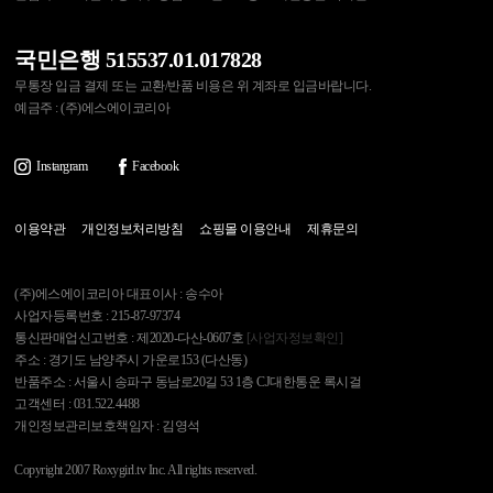
국민은행 515537.01.017828
무통장 입금 결제 또는 교환/반품 비용은 위 계좌로 입금바랍니다.
예금주 : (주)에스에이코리아
Instargram
Facebook
이용약관
개인정보처리방침
쇼핑몰 이용안내
제휴문의
(주)에스에이코리아 대표이사 : 송수아
사업자등록번호 : 215-87-97374
통신판매업신고번호 : 제2020-다산-0607호
[사업자정보확인]
주소 : 경기도 남양주시 가운로153 (다산동)
반품주소 : 서울시 송파구 동남로20길 53 1층 CJ대한통운 록시걸
고객센터 : 031.522.4488
개인정보관리보호책임자 : 김영석
Copyright 2007 Roxygirl.tv Inc. All rights reserved.