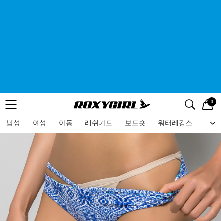
0
로고
메뉴
검색
메뉴
남성
여성
아동
래쉬가드
보드숏
워터레깅스
비치