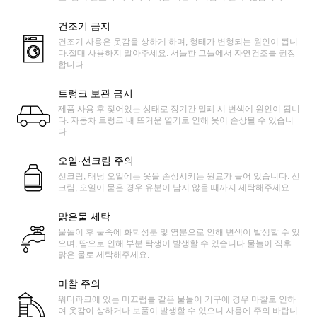
건조기 금지
건조기 사용은 옷감을 상하게 하며, 형태가 변형되는 원인이 됩니
다.절대 사용하지 말아주세요. 서늘한 그늘에서 자연건조를 권장
합니다.
트렁크 보관 금지
제품 사용 후 젖어있는 상태로 장기간 밀폐 시 변색에 원인이 됩니
다. 자동차 트렁크 내 뜨거운 열기로 인해 옷이 손상될 수 있습니
다.
오일·선크림 주의
선크림, 태닝 오일에는 옷을 손상시키는 원료가 들어 있습니다. 선
크림, 오일이 묻은 경우 유분이 남지 않을 때까지 세탁해주세요.
맑은물 세탁
물놀이 후 물속에 화학성분 및 염분으로 인해 변색이 발생할 수 있
으며, 땀으로 인해 부분 탁생이 발생할 수 있습니다.물놀이 직후
맑은 물로 세탁해주세요.
마찰 주의
워터파크에 있는 미끄럼틀 같은 물놀이 기구에 경우 마찰로 인하
여 옷감이 상하거나 보풀이 발생할 수 있으니 사용에 주의 바랍니