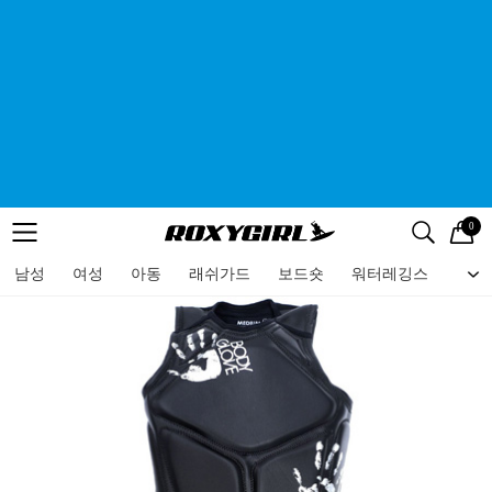
0
로고
메뉴
검색
메뉴
남성
여성
아동
래쉬가드
보드숏
워터레깅스
비치