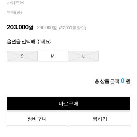
사이즈 M
부력(중)
203,000
원
290,000
원
(87,000원 할인)
옵션을 선택해 주세요.
S
M
L
0
총 상품 금액
원
바로구매
장바구니
찜하기