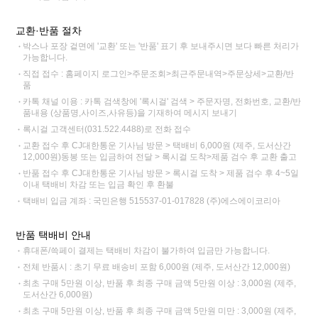
교환·반품 절차
박스나 포장 겉면에 '교환' 또는 '반품' 표기 후 보내주시면 보다 빠른 처리가
가능합니다.
직접 접수 : 홈페이지 로그인>주문조회>최근주문내역>주문상세>교환/반
품
카톡 채널 이용 : 카톡 검색창에 '록시걸' 검색 > 주문자명, 전화번호, 교환/반
품내용 (상품명,사이즈,사유등)을 기재하여 메시지 보내기
록시걸 고객센터(031.522.4488)로 전화 접수
교환 접수 후 CJ대한통운 기사님 방문 > 택배비 6,000원 (제주, 도서산간
12,000원)동봉 또는 입금하여 전달 > 록시걸 도착>제품 검수 후 교환 출고
반품 접수 후 CJ대한통운 기사님 방문 > 록시걸 도착 > 제품 검수 후 4~5일
이내 택배비 차감 또는 입금 확인 후 환불
택배비 입금 계좌 : 국민은행 515537-01-017828 (주)에스에이코리아
반품 택배비 안내
휴대폰/쓱페이 결제는 택배비 차감이 불가하여 입금만 가능합니다.
전체 반품시 : 초기 무료 배송비 포함 6,000원 (제주, 도서산간 12,000원)
최초 구매 5만원 이상, 반품 후 최종 구매 금액 5만원 이상 : 3,000원 (제주,
도서산간 6,000원)
최초 구매 5만원 이상, 반품 후 최종 구매 금액 5만원 미만 : 3,000원 (제주,