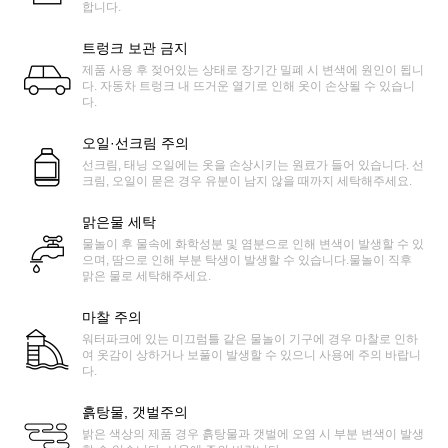
합니다.
트렁크 보관 금지
제품 사용 후 젖어있는 상태로 장기간 밀폐 시 변색에 원인이 됩니
다. 자동차 트렁크 내 뜨거운 열기로 인해 옷이 손상될 수 있습니
다.
오일·선크림 주의
선크림, 태닝 오일에는 옷을 손상시키는 원료가 들어 있습니다. 선
크림, 오일이 묻은 경우 유분이 남지 않을 때까지 세탁해주세요.
맑은물 세탁
물놀이 후 물속에 화학성분 및 염분으로 인해 변색이 발생할 수 있
으며, 땀으로 인해 부분 탁생이 발생할 수 있습니다.물놀이 직후
맑은 물로 세탁해주세요.
마찰 주의
워터파크에 있는 미끄럼틀 같은 물놀이 기구에 경우 마찰로 인하
여 옷감이 상하거나 보풀이 발생할 수 있으니 사용에 주의 바랍니
다.
흙탕물, 갯벌주의
밝은 색상의 제품 경우 흙탕물과 갯벌에 오염 시 부분 변색이 발생