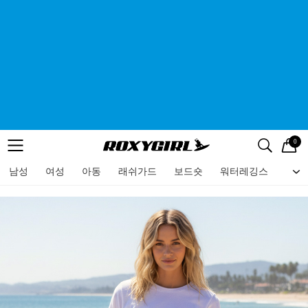
0
로고
메뉴
검색
메뉴
남성
여성
아동
래쉬가드
보드숏
워터레깅스
비치