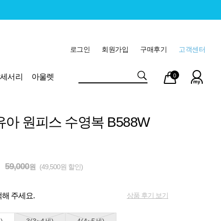
로그인
회원가입
구매후기
고객센터
마이
장바
악세서리
아울렛
0
페이
구니
유아 원피스 수영복 B588W
59,000
원
(49,500원 할인)
상품 후기 보기
해 주세요.