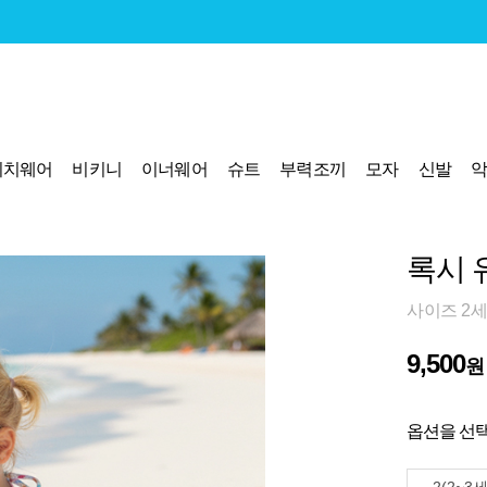
비치웨어
비키니
이너웨어
슈트
부력조끼
모자
신발
록시 
사이즈 2세
9,500
원
옵션을 선택