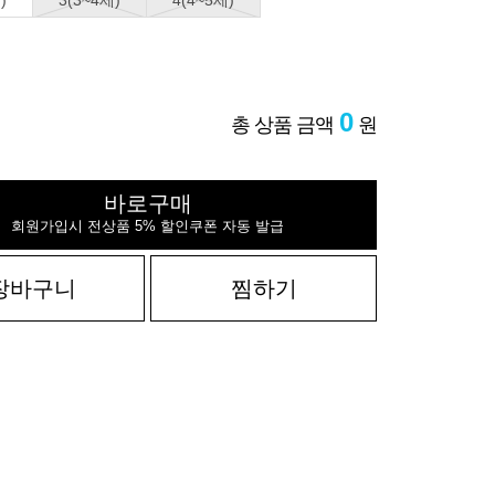
)
3(3~4세)
4(4~5세)
0
총 상품 금액
원
바로구매
회원가입시 전상품 5% 할인쿠폰 자동 발급
장바구니
찜하기