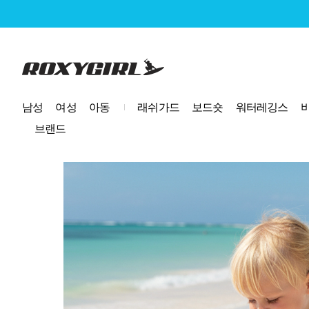
로고
남성
여성
아동
래쉬가드
보드숏
워터레깅스
브랜드