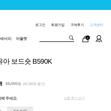
로그인
회원가입
구매후기
고객센터
마이
장바
악세서리
아울렛
0
페이
구니
유아 보드숏 B590K
원
55,000
원
(42,300원 할인)
상품 후기 보기
해 주세요.