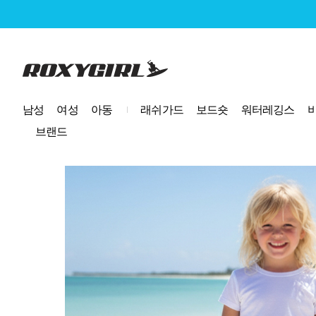
로고
남성
여성
아동
래쉬가드
보드숏
워터레깅스
브랜드