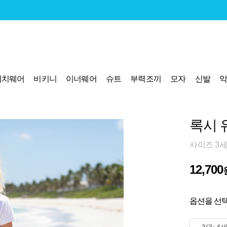
비치웨어
비키니
이너웨어
슈트
부력조끼
모자
신발
록시 
사이즈 3세
12,700
옵션을 선택