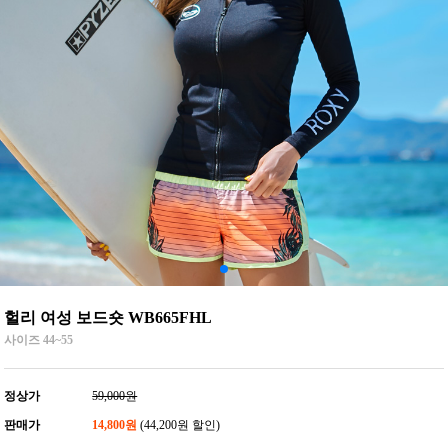
헐리 여성 보드숏 WB665FHL
사이즈 44~55
정상가
59,000원
판매가
14,800원
(44,200원 할인)