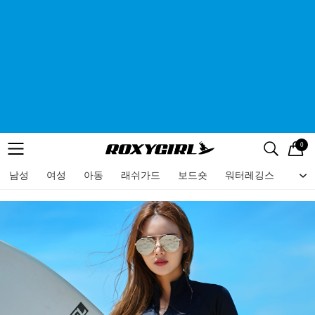
0
로고
메뉴
검색
메뉴
남성
여성
아동
래쉬가드
보드숏
워터레깅스
비치