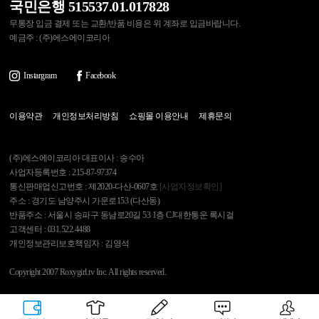
국민은행 515537.01.017828
무통장 입금 결제 또는 교환/반품 비용은 위 계좌로 입금바랍니다.
예금주 : (주)에스에이코리아
Instargram
Facebook
이용약관
개인정보처리방침
쇼핑몰 이용안내
제휴문의
(주)에스에이코리아 대표이사 : 송수아
사업자등록번호 : 215-87-97374
통신판매업신고번호 : 제2020-다산-0607호
[사업자정보확인]
주소 : 경기도 남양주시 가운로153 (다산동)
반품주소 : 서울시 송파구 동남로20길 53 1층 CJ대한통운 록시걸
고객센터 : 031.522.4488
개인정보관리보호책임자 : 김영석
Copyright 2007 Roxygirl.tv Inc. All rights reserved.
록시걸
PC Ver