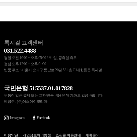
록시걸 고객센터
031.522.4488
평일 오전 10:00 ~ 오후 05:00 / 토, 일, 공휴일 휴무
점심 오후 12:00 ~ 오후 01:00
반품 주소 : 서울시 송파구 동남로 20길 53 1층 CJ대한통운 록시걸
국민은행 515537.01.017828
무통장 입금 결제 또는 교환/반품 비용은 위 계좌로 입금바랍니다.
예금주 : (주)에스에이코리아
Instargram
Facebook
이용약관
개인정보처리방침
쇼핑몰 이용안내
제휴문의