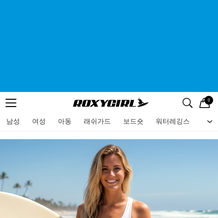
0
로고
메뉴
검색
메뉴
남성
여성
아동
래쉬가드
보드숏
워터레깅스
비치