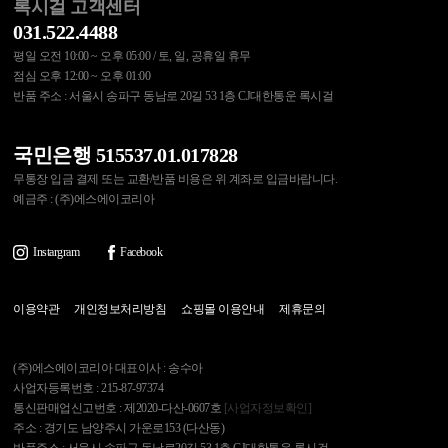
록시걸 고객센터
031.522.4488
평일 오전 10:00 ~ 오후 05:00 / 토, 일, 공휴일 휴무
점심 오후 12:00 ~ 오후 01:00
반품 주소 : 서울시 송파구 동남로 20길 53 1층 CJ대한통운 록시걸
국민은행 515537.01.017828
무통장 입금 결제 또는 교환/반품 비용은 위 계좌로 입금바랍니다.
예금주 : (주)에스에이코리아
Instargram
Facebook
이용약관
개인정보처리방침
쇼핑몰 이용안내
제휴문의
(주)에스에이코리아 대표이사 : 송수아
사업자등록번호 : 215-87-97374
통신판매업신고번호 : 제2020-다산-0607호
[사업자정보확인]
주소 : 경기도 남양주시 가운로153 (다산동)
반품주소 : 서울시 송파구 동남로20길 53 1층 CJ대한통운 록시걸