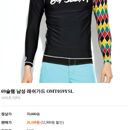
69슬램 남성 래쉬가드 OMT019YSL
사이즈 S(95)
정상가
79,000원
판매가
26,100원
(52,900원 할인)