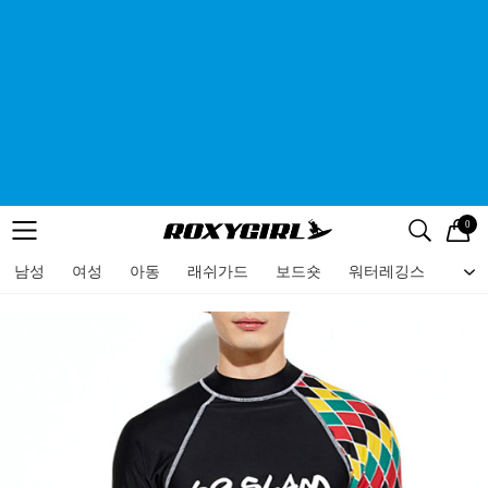
0
로고
메뉴
검색
메뉴
남성
여성
아동
래쉬가드
보드숏
워터레깅스
비치