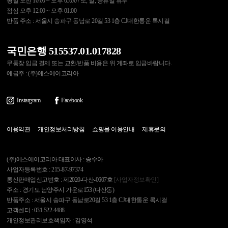
평일 오전 10:00 ~ 오후 05:00 / 토, 일, 공휴일 휴무
점심 오후 12:00 ~ 오후 01:00
반품 주소 : 서울시 송파구 동남로 20길 53 1층 CJ대한통운 록시걸
국민은행 515537.01.017828
무통장 입금 결제 또는 교환/반품 비용은 위 계좌로 입금바랍니다.
예금주 : (주)에스에이코리아
Instargram
Facebook
이용약관
개인정보처리방침
쇼핑몰 이용안내
제휴문의
(주)에스에이코리아 대표이사 : 송수아
사업자등록번호 : 215-87-97374
통신판매업신고번호 : 제2020-다산-0607호
[사업자정보확인]
주소 : 경기도 남양주시 가운로153 (다산동)
반품주소 : 서울시 송파구 동남로20길 53 1층 CJ대한통운 록시걸
고객센터 : 031.522.4488
개인정보관리보호책임자 : 김영석