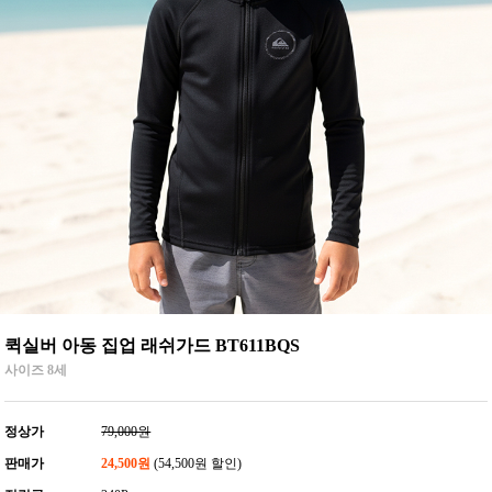
퀵실버 아동 집업 래쉬가드 BT611BQS
사이즈 8세
정상가
79,000원
판매가
24,500원
(54,500원 할인)