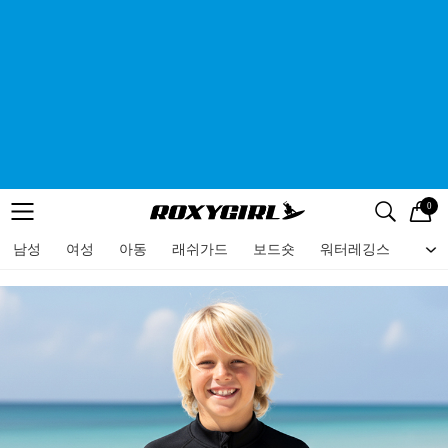
0
로고
메뉴
검색
메뉴
남성
여성
아동
래쉬가드
보드숏
워터레깅스
비치