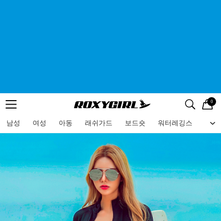
0
로고
메뉴
검색
메뉴
남성
여성
아동
래쉬가드
보드숏
워터레깅스
비치