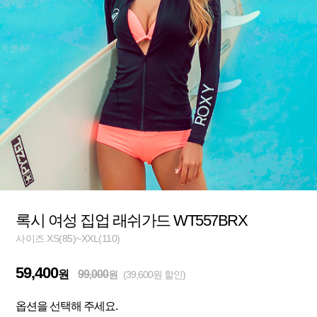
록시 여성 집업 래쉬가드 WT557BRX
사이즈 XS(85)~XXL(110)
59,400
원
99,000
원
(39,600원 할인)
옵션을 선택해 주세요.