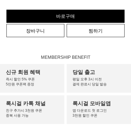
바로구매
장바구니
찜하기
MEMBERSHIP BENEFIT
신규 회원 혜택
당일 출고
즉시 할인 5% 쿠폰
평일 오후 3시 이전
5만원 쿠폰팩 증정
결제 완료시 당일 발송
록시걸 카톡 채널
록시걸 모바일앱
친구 추가시 3천원 쿠폰
앱 다운로드 첫 로그인
중복 사용 가능
3천원 할인 쿠폰