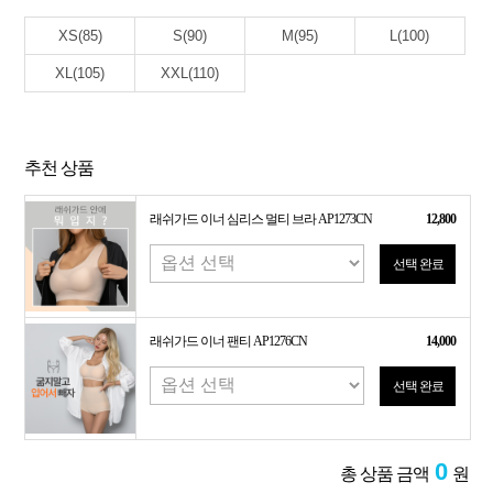
XS(85)
S(90)
M(95)
L(100)
XL(105)
XXL(110)
추천 상품
래쉬가드 이너 심리스 멀티 브라 AP1273CN
12,800
선택 완료
래쉬가드 이너 팬티 AP1276CN
14,000
선택 완료
0
총 상품 금액
원