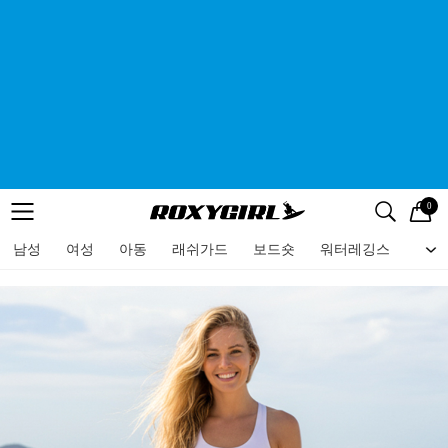
0
로고
메뉴
검색
메뉴
남성
여성
아동
래쉬가드
보드숏
워터레깅스
비치