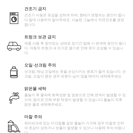
건조기 금지
건조기 사용은 옷감을 상하게 하며, 형태가 변형되는 원인이 됩니
다.절대 사용하지 말아주세요. 서늘한 그늘에서 자연건조를 권장
합니다.
트렁크 보관 금지
제품 사용 후 젖어있는 상태로 장기간 밀폐 시 변색에 원인이 됩니
다. 자동차 트렁크 내 뜨거운 열기로 인해 옷이 손상될 수 있습니
다.
오일·선크림 주의
선크림, 태닝 오일에는 옷을 손상시키는 원료가 들어 있습니다. 선
크림, 오일이 묻은 경우 유분이 남지 않을 때까지 세탁해주세요.
맑은물 세탁
물놀이 후 물속에 화학성분 및 염분으로 인해 변색이 발생할 수 있
으며, 땀으로 인해 부분 탁생이 발생할 수 있습니다.물놀이 직후
맑은 물로 세탁해주세요.
마찰 주의
워터파크에 있는 미끄럼틀 같은 물놀이 기구에 경우 마찰로 인하
여 옷감이 상하거나 보풀이 발생할 수 있으니 사용에 주의 바랍니
다.