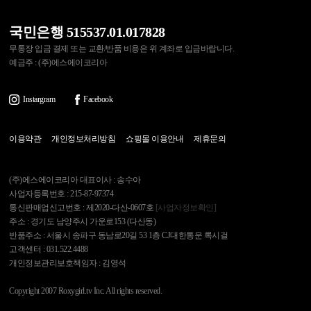
국민은행 515537.01.017828
무통장 입금 결제 또는 교환/반품 비용은 위 계좌로 입금바랍니다.
예금주 : (주)에스에이코리아
Instargram
Facebook
이용약관
개인정보처리방침
쇼핑몰 이용안내
제휴문의
(주)에스에이코리아 대표이사 : 송수아
사업자등록번호 : 215-87-97374
통신판매업신고번호 : 제2020-다산-0607호
[사업자정보확인]
주소 : 경기도 남양주시 가운로153 (다산동)
반품주소 : 서울시 송파구 동남로20길 53 1층 CJ대한통운 록시걸
고객센터 : 031.522.4488
개인정보관리보호책임자 : 김영석
Copyright 2007 Roxygirl.tv Inc. All rights reserved.