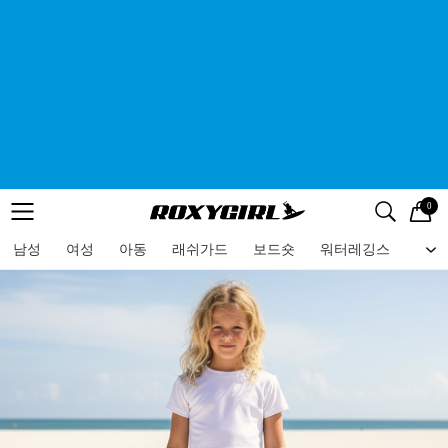
0
로고
메뉴
검색
메뉴
남성
여성
아동
래쉬가드
보드숏
워터레깅스
비치