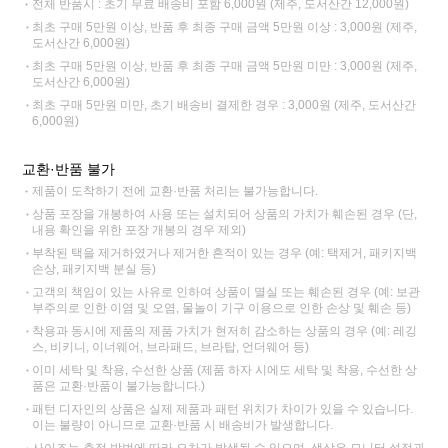
전체 반품시 : 초기 무료 배송비 포함 6,000원 (제주, 도서산간 12,000원)
최초 구매 5만원 이상, 반품 후 최종 구매 금액 5만원 이상 : 3,000원 (제주,
도서산간 6,000원)
최초 구매 5만원 이상, 반품 후 최종 구매 금액 5만원 미만 : 3,000원 (제주,
도서산간 6,000원)
최초 구매 5만원 미만, 초기 배송비 결제한 경우 : 3,000원 (제주, 도서산간
6,000원)
교환·반품 불가
제품이 도착하기 전에 교환·반품 처리는 불가능합니다.
상품 포장을 개봉하여 사용 또는 설치되어 상품의 가치가 훼손된 경우 (단,
내용 확인을 위한 포장 개봉의 경우 제외)
부착된 택을 제거하였거나 제거한 흔적이 있는 경우 (예: 택제거, 패키지백
손상, 패키지백 분실 등)
고객의 책임이 있는 사유로 인하여 상품이 멸실 또는 훼손된 경우 (예: 보관
부주의로 인한 이염 및 오염, 물놀이 기구 이용으로 인한 손상 및 훼손 등)
착용과 동시에 제품의 제품 가치가 현저히 감소하는 상품의 경우 (예: 레깅
스, 비키니, 이너웨어, 브라패드, 브라탑, 언더웨어 등)
이미 세탁 및 착용, 수선한 상품 (제품 하자 시에도 세탁 및 착용, 수선한 상
품은 교환·반품이 불가능합니다.)
패턴 디자인의 상품은 실제 제품과 패턴 위치가 차이가 있을 수 있습니다.
이는 불량이 아니므로 교환·반품 시 배송비가 발생합니다.