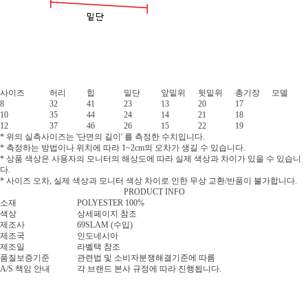
사이즈
허리
힙
밑단
앞밑위
뒷밑위
총기장
모델
8
32
41
23
13
20
17
10
35
44
24
14
21
18
12
37
46
26
15
22
19
* 위의 실측사이즈는 '단면의 길이' 를 측정한 수치입니다.
* 측정하는 방법이나 위치에 따라 1~2cm의 오차가 생길 수 있습니다.
* 상품 색상은 사용자의 모니터의 해상도에 따라 실제 색상과 차이가 있을 수 있습니
다.
* 사이즈 오차, 실제 색상과 모니터 색상 차이로 인한 무상 교환/반품이 불가합니다.
PRODUCT INFO
소재
POLYESTER 100%
색상
상세페이지 참조
제조사
69SLAM (수입)
제조국
인도네시아
제조일
라벨택 참조
품질보증기준
관련법 및 소비자분쟁해결기준에 따름
A/S 책임 안내
각 브랜드 본사 규정에 따라 진행됩니다.