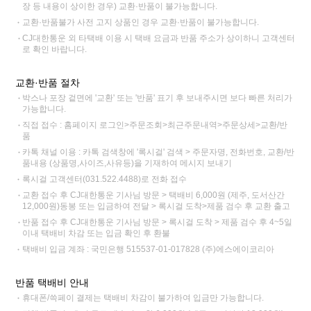
장 등 내용이 상이한 경우) 교환·반품이 불가능합니다.
교환·반품불가 사전 고지 상품인 경우 교환·반품이 불가능합니다.
CJ대한통운 외 타택배 이용 시 택배 요금과 반품 주소가 상이하니 고객센터
로 확인 바랍니다.
교환·반품 절차
박스나 포장 겉면에 '교환' 또는 '반품' 표기 후 보내주시면 보다 빠른 처리가
가능합니다.
직접 접수 : 홈페이지 로그인>주문조회>최근주문내역>주문상세>교환/반
품
카톡 채널 이용 : 카톡 검색창에 '록시걸' 검색 > 주문자명, 전화번호, 교환/반
품내용 (상품명,사이즈,사유등)을 기재하여 메시지 보내기
록시걸 고객센터(031.522.4488)로 전화 접수
교환 접수 후 CJ대한통운 기사님 방문 > 택배비 6,000원 (제주, 도서산간
12,000원)동봉 또는 입금하여 전달 > 록시걸 도착>제품 검수 후 교환 출고
반품 접수 후 CJ대한통운 기사님 방문 > 록시걸 도착 > 제품 검수 후 4~5일
이내 택배비 차감 또는 입금 확인 후 환불
택배비 입금 계좌 : 국민은행 515537-01-017828 (주)에스에이코리아
반품 택배비 안내
휴대폰/쓱페이 결제는 택배비 차감이 불가하여 입금만 가능합니다.