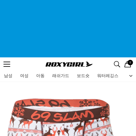
0
로고
메뉴
검색
메뉴
남성
여성
아동
래쉬가드
보드숏
워터레깅스
비치