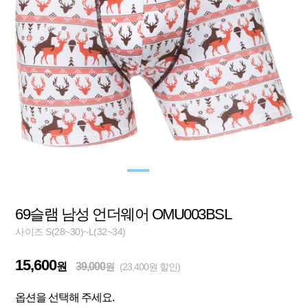
69슬램 남성 언더웨어 OMU003BSL
사이즈 S(28~30)~L(32~34)
15,600
원
39,000
원
(23,400원 할인)
옵션을 선택해 주세요.