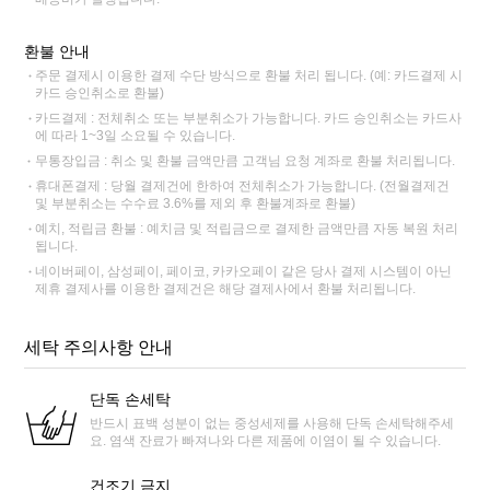
환불 안내
주문 결제시 이용한 결제 수단 방식으로 환불 처리 됩니다. (예: 카드결제 시
카드 승인취소로 환불)
카드결제 : 전체취소 또는 부분취소가 가능합니다. 카드 승인취소는 카드사
에 따라 1~3일 소요될 수 있습니다.
무통장입금 : 취소 및 환불 금액만큼 고객님 요청 계좌로 환불 처리됩니다.
휴대폰결제 : 당월 결제건에 한하여 전체취소가 가능합니다. (전월결제건
및 부분취소는 수수료 3.6%를 제외 후 환불계좌로 환불)
예치, 적립금 환불 : 예치금 및 적립금으로 결제한 금액만큼 자동 복원 처리
됩니다.
네이버페이, 삼성페이, 페이코, 카카오페이 같은 당사 결제 시스템이 아닌
제휴 결제사를 이용한 결제건은 해당 결제사에서 환불 처리됩니다.
세탁 주의사항 안내
단독 손세탁
반드시 표백 성분이 없는 중성세제를 사용해 단독 손세탁해주세
요. 염색 잔료가 빠져나와 다른 제품에 이염이 될 수 있습니다.
건조기 금지