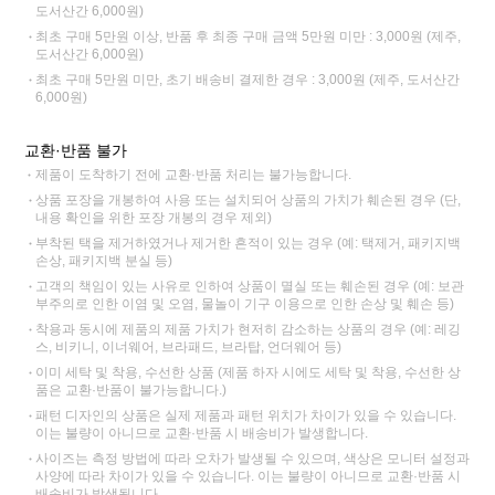
도서산간 6,000원)
최초 구매 5만원 이상, 반품 후 최종 구매 금액 5만원 미만 : 3,000원 (제주,
도서산간 6,000원)
최초 구매 5만원 미만, 초기 배송비 결제한 경우 : 3,000원 (제주, 도서산간
6,000원)
교환·반품 불가
제품이 도착하기 전에 교환·반품 처리는 불가능합니다.
상품 포장을 개봉하여 사용 또는 설치되어 상품의 가치가 훼손된 경우 (단,
내용 확인을 위한 포장 개봉의 경우 제외)
부착된 택을 제거하였거나 제거한 흔적이 있는 경우 (예: 택제거, 패키지백
손상, 패키지백 분실 등)
고객의 책임이 있는 사유로 인하여 상품이 멸실 또는 훼손된 경우 (예: 보관
부주의로 인한 이염 및 오염, 물놀이 기구 이용으로 인한 손상 및 훼손 등)
착용과 동시에 제품의 제품 가치가 현저히 감소하는 상품의 경우 (예: 레깅
스, 비키니, 이너웨어, 브라패드, 브라탑, 언더웨어 등)
이미 세탁 및 착용, 수선한 상품 (제품 하자 시에도 세탁 및 착용, 수선한 상
품은 교환·반품이 불가능합니다.)
패턴 디자인의 상품은 실제 제품과 패턴 위치가 차이가 있을 수 있습니다.
이는 불량이 아니므로 교환·반품 시 배송비가 발생합니다.
사이즈는 측정 방법에 따라 오차가 발생될 수 있으며, 색상은 모니터 설정과
사양에 따라 차이가 있을 수 있습니다. 이는 불량이 아니므로 교환·반품 시
배송비가 발생됩니다.