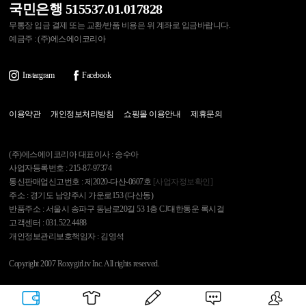
국민은행 515537.01.017828
무통장 입금 결제 또는 교환/반품 비용은 위 계좌로 입금바랍니다.
예금주 : (주)에스에이코리아
Instargram
Facebook
이용약관
개인정보처리방침
쇼핑몰 이용안내
제휴문의
(주)에스에이코리아 대표이사 : 송수아
사업자등록번호 : 215-87-97374
통신판매업신고번호 : 제2020-다산-0607호
[사업자정보확인]
주소 : 경기도 남양주시 가운로153 (다산동)
반품주소 : 서울시 송파구 동남로20길 53 1층 CJ대한통운 록시걸
고객센터 : 031.522.4488
개인정보관리보호책임자 : 김영석
Copyright 2007 Roxygirl.tv Inc. All rights reserved.
록시걸
PC Ver