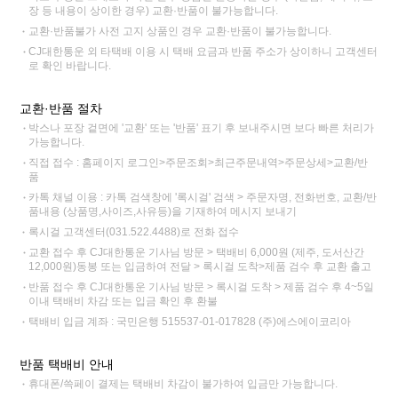
장 등 내용이 상이한 경우) 교환·반품이 불가능합니다.
교환·반품불가 사전 고지 상품인 경우 교환·반품이 불가능합니다.
CJ대한통운 외 타택배 이용 시 택배 요금과 반품 주소가 상이하니 고객센터
로 확인 바랍니다.
교환·반품 절차
박스나 포장 겉면에 '교환' 또는 '반품' 표기 후 보내주시면 보다 빠른 처리가
가능합니다.
직접 접수 : 홈페이지 로그인>주문조회>최근주문내역>주문상세>교환/반
품
카톡 채널 이용 : 카톡 검색창에 '록시걸' 검색 > 주문자명, 전화번호, 교환/반
품내용 (상품명,사이즈,사유등)을 기재하여 메시지 보내기
록시걸 고객센터(031.522.4488)로 전화 접수
교환 접수 후 CJ대한통운 기사님 방문 > 택배비 6,000원 (제주, 도서산간
12,000원)동봉 또는 입금하여 전달 > 록시걸 도착>제품 검수 후 교환 출고
반품 접수 후 CJ대한통운 기사님 방문 > 록시걸 도착 > 제품 검수 후 4~5일
이내 택배비 차감 또는 입금 확인 후 환불
택배비 입금 계좌 : 국민은행 515537-01-017828 (주)에스에이코리아
반품 택배비 안내
휴대폰/쓱페이 결제는 택배비 차감이 불가하여 입금만 가능합니다.