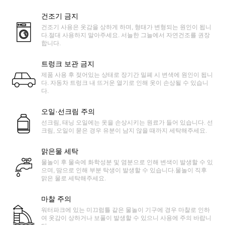
건조기 금지
건조기 사용은 옷감을 상하게 하며, 형태가 변형되는 원인이 됩니
다.절대 사용하지 말아주세요. 서늘한 그늘에서 자연건조를 권장
합니다.
트렁크 보관 금지
제품 사용 후 젖어있는 상태로 장기간 밀폐 시 변색에 원인이 됩니
다. 자동차 트렁크 내 뜨거운 열기로 인해 옷이 손상될 수 있습니
다.
오일·선크림 주의
선크림, 태닝 오일에는 옷을 손상시키는 원료가 들어 있습니다. 선
크림, 오일이 묻은 경우 유분이 남지 않을 때까지 세탁해주세요.
맑은물 세탁
물놀이 후 물속에 화학성분 및 염분으로 인해 변색이 발생할 수 있
으며, 땀으로 인해 부분 탁생이 발생할 수 있습니다.물놀이 직후
맑은 물로 세탁해주세요.
마찰 주의
워터파크에 있는 미끄럼틀 같은 물놀이 기구에 경우 마찰로 인하
여 옷감이 상하거나 보풀이 발생할 수 있으니 사용에 주의 바랍니