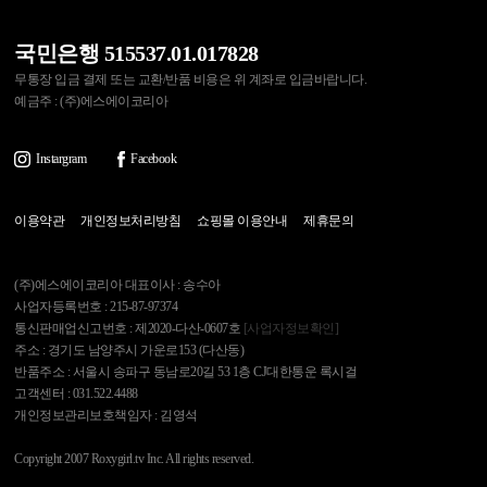
국민은행 515537.01.017828
무통장 입금 결제 또는 교환/반품 비용은 위 계좌로 입금바랍니다.
예금주 : (주)에스에이코리아
Instargram
Facebook
이용약관
개인정보처리방침
쇼핑몰 이용안내
제휴문의
(주)에스에이코리아 대표이사 : 송수아
사업자등록번호 : 215-87-97374
통신판매업신고번호 : 제2020-다산-0607호
[사업자정보확인]
주소 : 경기도 남양주시 가운로153 (다산동)
반품주소 : 서울시 송파구 동남로20길 53 1층 CJ대한통운 록시걸
고객센터 : 031.522.4488
개인정보관리보호책임자 : 김영석
Copyright 2007 Roxygirl.tv Inc. All rights reserved.