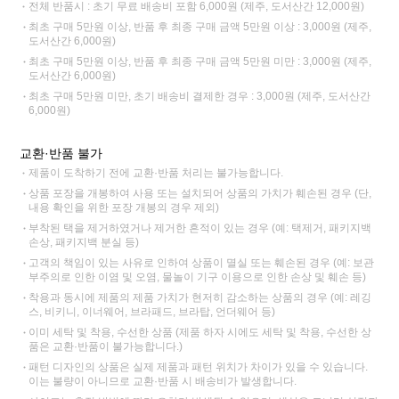
전체 반품시 : 초기 무료 배송비 포함 6,000원 (제주, 도서산간 12,000원)
최초 구매 5만원 이상, 반품 후 최종 구매 금액 5만원 이상 : 3,000원 (제주,
도서산간 6,000원)
최초 구매 5만원 이상, 반품 후 최종 구매 금액 5만원 미만 : 3,000원 (제주,
도서산간 6,000원)
최초 구매 5만원 미만, 초기 배송비 결제한 경우 : 3,000원 (제주, 도서산간
6,000원)
교환·반품 불가
제품이 도착하기 전에 교환·반품 처리는 불가능합니다.
상품 포장을 개봉하여 사용 또는 설치되어 상품의 가치가 훼손된 경우 (단,
내용 확인을 위한 포장 개봉의 경우 제외)
부착된 택을 제거하였거나 제거한 흔적이 있는 경우 (예: 택제거, 패키지백
손상, 패키지백 분실 등)
고객의 책임이 있는 사유로 인하여 상품이 멸실 또는 훼손된 경우 (예: 보관
부주의로 인한 이염 및 오염, 물놀이 기구 이용으로 인한 손상 및 훼손 등)
착용과 동시에 제품의 제품 가치가 현저히 감소하는 상품의 경우 (예: 레깅
스, 비키니, 이너웨어, 브라패드, 브라탑, 언더웨어 등)
이미 세탁 및 착용, 수선한 상품 (제품 하자 시에도 세탁 및 착용, 수선한 상
품은 교환·반품이 불가능합니다.)
패턴 디자인의 상품은 실제 제품과 패턴 위치가 차이가 있을 수 있습니다.
이는 불량이 아니므로 교환·반품 시 배송비가 발생합니다.