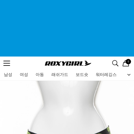
0
로고
메뉴
검색
메뉴
남성
여성
아동
래쉬가드
보드숏
워터레깅스
비치