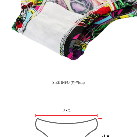
SIZE INFO
(단위cm)