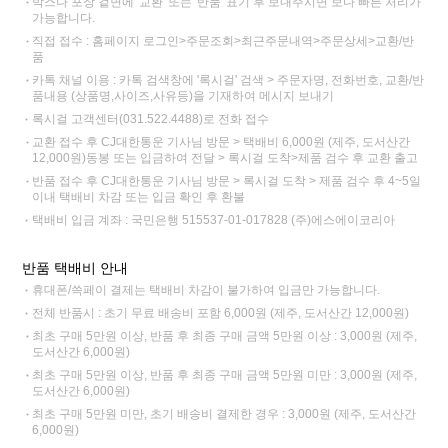
박스나 포장 겉면에 '교환' 또는 '반품' 표기 후 보내주시면 보다 빠른 처리가
가능합니다.
직접 접수 : 홈페이지 로그인>주문조회>최근주문내역>주문상세>교환/반
품
카톡 채널 이용 : 카톡 검색창에 '록시걸' 검색 > 주문자명, 전화번호, 교환/반
품내용 (상품명,사이즈,사유등)을 기재하여 메시지 보내기
록시걸 고객센터(031.522.4488)로 전화 접수
교환 접수 후 CJ대한통운 기사님 방문 > 택배비 6,000원 (제주, 도서산간
12,000원)동봉 또는 입금하여 전달 > 록시걸 도착>제품 검수 후 교환 출고
반품 접수 후 CJ대한통운 기사님 방문 > 록시걸 도착 > 제품 검수 후 4~5일
이내 택배비 차감 또는 입금 확인 후 환불
택배비 입금 계좌 : 국민은행 515537-01-017828 (주)에스에이코리아
반품 택배비 안내
휴대폰/쓱페이 결제는 택배비 차감이 불가하여 입금만 가능합니다.
전체 반품시 : 초기 무료 배송비 포함 6,000원 (제주, 도서산간 12,000원)
최초 구매 5만원 이상, 반품 후 최종 구매 금액 5만원 이상 : 3,000원 (제주,
도서산간 6,000원)
최초 구매 5만원 이상, 반품 후 최종 구매 금액 5만원 미만 : 3,000원 (제주,
도서산간 6,000원)
최초 구매 5만원 미만, 초기 배송비 결제한 경우 : 3,000원 (제주, 도서산간
6,000원)