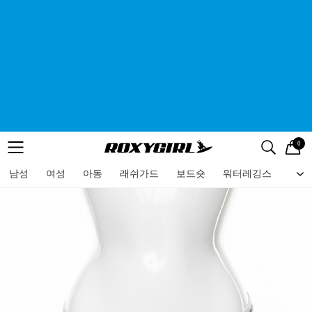
0
로고
메뉴
검색
메뉴
남성
여성
아동
래쉬가드
보드숏
워터레깅스
비치