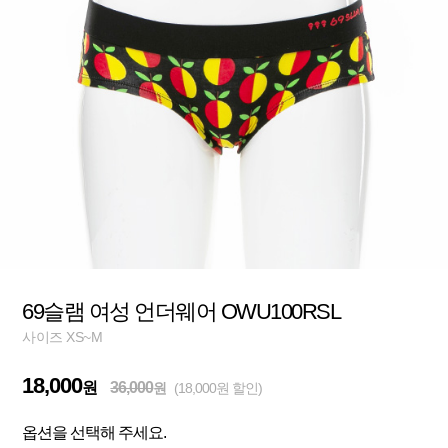
69슬램 여성 언더웨어 OWU100RSL
사이즈 XS~M
18,000
원
36,000
원
(18,000원 할인)
옵션을 선택해 주세요.