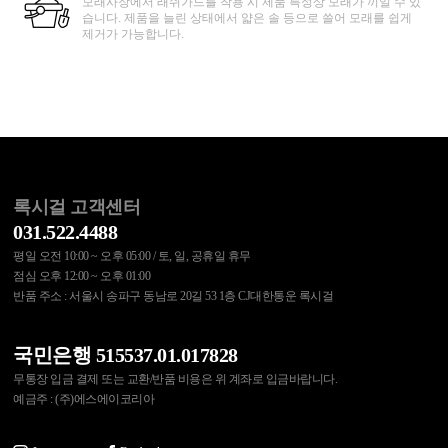
모래사장에서 래쉬가드를 착용 시 제품 특성상 모래가 끼일 수 있
습니다. 제품을 늘린 상태에서 얇은 솔 등으로 쓸어 모래를 쉽게
제거가 가능합니다.
록시걸 고객센터
031.522.4488
평일 오전 10:00 ~ 오후 05:00 / 토, 일, 공휴일 휴무
점심 오후 12:00 ~ 오후 01:00
반품 주소 : 서울시 송파구 동남로 20길 53 1층 CJ대한통운 록시걸
국민은행 515537.01.017828
무통장 입금 결제 또는 교환/반품 비용은 위 계좌로 입금바랍니다.
예금주 : (주)에스에이코리아