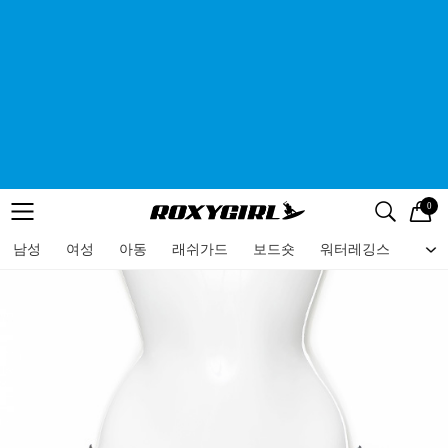
0
로고
메뉴
검색
메뉴
남성
여성
아동
래쉬가드
보드숏
워터레깅스
비치