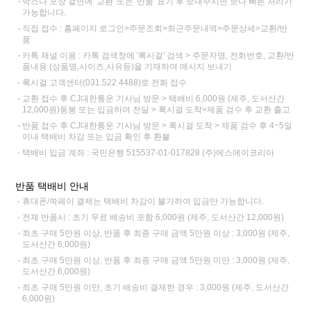
박스나 포장 겉면에 '교환' 또는 '반품' 표기 후 보내주시면 보다 빠른 처리가
가능합니다.
직접 접수 : 홈페이지 로그인>주문조회>최근주문내역>주문상세>교환/반
품
카톡 채널 이용 : 카톡 검색창에 '록시걸' 검색 > 주문자명, 전화번호, 교환/반
품내용 (상품명,사이즈,사유등)을 기재하여 메시지 보내기
록시걸 고객센터(031.522.4488)로 전화 접수
교환 접수 후 CJ대한통운 기사님 방문 > 택배비 6,000원 (제주, 도서산간
12,000원)동봉 또는 입금하여 전달 > 록시걸 도착>제품 검수 후 교환 출고
반품 접수 후 CJ대한통운 기사님 방문 > 록시걸 도착 > 제품 검수 후 4~5일
이내 택배비 차감 또는 입금 확인 후 환불
택배비 입금 계좌 : 국민은행 515537-01-017828 (주)에스에이코리아
반품 택배비 안내
휴대폰/쓱페이 결제는 택배비 차감이 불가하여 입금만 가능합니다.
전체 반품시 : 초기 무료 배송비 포함 6,000원 (제주, 도서산간 12,000원)
최초 구매 5만원 이상, 반품 후 최종 구매 금액 5만원 이상 : 3,000원 (제주,
도서산간 6,000원)
최초 구매 5만원 이상, 반품 후 최종 구매 금액 5만원 미만 : 3,000원 (제주,
도서산간 6,000원)
최초 구매 5만원 미만, 초기 배송비 결제한 경우 : 3,000원 (제주, 도서산간
6,000원)