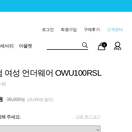
로그인
회원가입
구매후기
고객센터
마이
장바
악세서리
아울렛
0
페이
구니
램 여성 언더웨어 OWU100RSL
~M
원
36,000
원
(18,000원 할인)
상품 후기 보기
해 주세요.