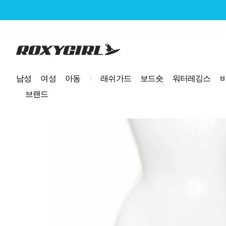
로고
남성
여성
아동
래쉬가드
보드숏
워터레깅스
브랜드