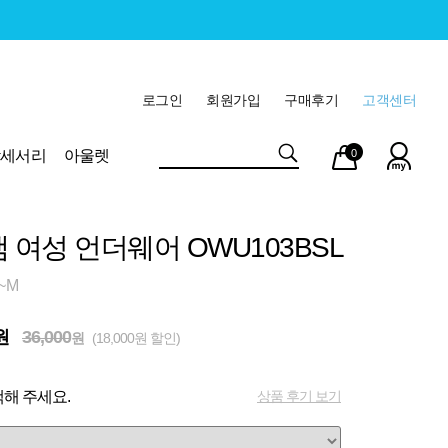
로그인
회원가입
구매후기
고객센터
마이
장바
악세서리
아울렛
0
페이
구니
램 여성 언더웨어 OWU103BSL
~M
원
36,000
원
(18,000원 할인)
상품 후기 보기
해 주세요.