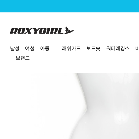
로고
남성
여성
아동
래쉬가드
보드숏
워터레깅스
브랜드