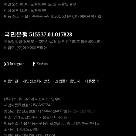
평일 오전 10:00 ~ 오후 05:00 / 토, 일, 공휴일 휴무
점심 오후 12:00 ~ 오후 01:00
반품 주소 : 서울시 송파구 동남로 20길 53 1층 CJ대한통운 록시걸
국민은행 515537.01.017828
무통장 입금 결제 또는 교환/반품 비용은 위 계좌로 입금바랍니다.
예금주 : (주)에스에이코리아
Instargram
Facebook
이용약관
개인정보처리방침
쇼핑몰 이용안내
제휴문의
(주)에스에이코리아 대표이사 : 송수아
사업자등록번호 : 215-87-97374
통신판매업신고번호 : 제2020-다산-0607호
[사업자정보확인]
주소 : 경기도 남양주시 가운로153 (다산동)
반품주소 : 서울시 송파구 동남로20길 53 1층 CJ대한통운 록시걸
고객센터 : 031.522.4488
개인정보관리보호책임자 : 김영석