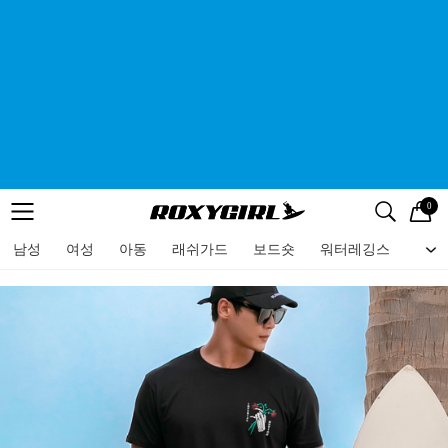
0
로고
메뉴
검색
메뉴
남성
여성
아동
래쉬가드
보드숏
워터레깅스
비치