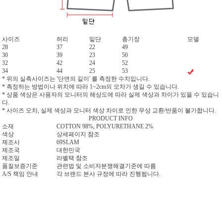
사이즈
허리
밑단
총기장
모델
28
37
22
49
30
39
23
50
32
42
24
52
34
44
25
53
* 위의 실측사이즈는 '단면의 길이' 를 측정한 수치입니다.
* 측정하는 방법이나 위치에 따라 1~2cm의 오차가 생길 수 있습니다.
* 상품 색상은 사용자의 모니터의 해상도에 따라 실제 색상과 차이가 있을 수 있습니
다.
* 사이즈 오차, 실제 색상과 모니터 색상 차이로 인한 무상 교환/반품이 불가합니다.
PRODUCT INFO
소재
COTTON 98%, POLYURETHANE 2%
색상
상세페이지 참조
제조사
69SLAM
제조국
대한민국
제조일
라벨택 참조
품질보증기준
관련법 및 소비자분쟁해결기준에 따름
A/S 책임 안내
각 브랜드 본사 규정에 따라 진행됩니다.