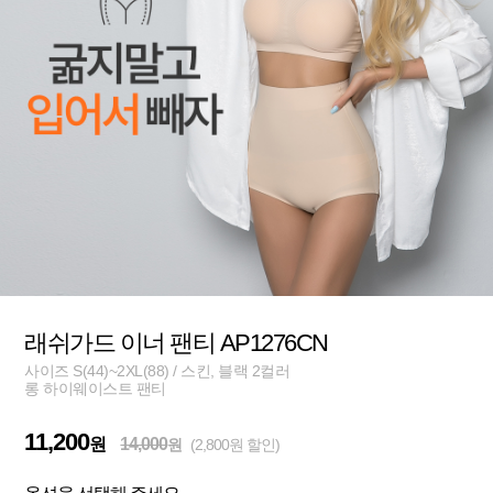
래쉬가드 이너 팬티 AP1276CN
사이즈 S(44)~2XL(88) / 스킨, 블랙 2컬러
롱 하이웨이스트 팬티
11,200
원
14,000
원
(2,800원 할인)