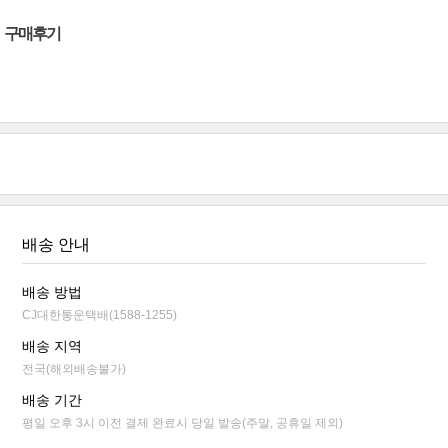
구매후기
배송 안내
배송 방법
CJ대한통운택배(1588-1255)
배송 지역
전국(해외배송불가)
배송 기간
평일 오후 3시 이전 결제 완료시 당일 발송(주말, 공휴일 제외)