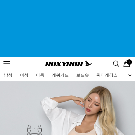
0
로고
메뉴
검색
메뉴
남성
여성
아동
래쉬가드
보드숏
워터레깅스
비치