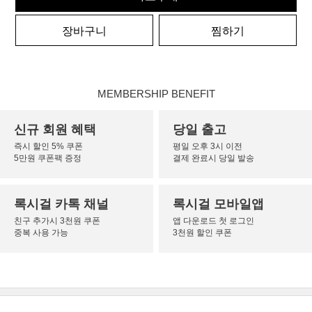
장바구니
찜하기
MEMBERSHIP BENEFIT
신규 회원 혜택
당일 출고
즉시 할인 5% 쿠폰
평일 오후 3시 이전
5만원 쿠폰팩 증정
결제 완료시 당일 발송
록시걸 카톡 채널
록시걸 모바일앱
친구 추가시 3천원 쿠폰
앱 다운로드 첫 로그인
중복 사용 가능
3천원 할인 쿠폰