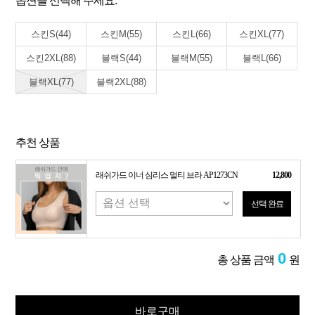
옵션을 선택해 주세요.
스킨S(44)
스킨M(55)
스킨L(66)
스킨XL(77)
스킨2XL(88)
블랙S(44)
블랙M(55)
블랙L(66)
블랙XL(77)
블랙2XL(88)
추천 상품
래쉬가드 이너 심리스 멀티 브라 AP1273CN
12,800
선택 완료
0
총 상품 금액
원
바로구매