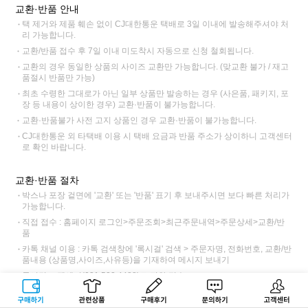
교환·반품 안내
택 제거와 제품 훼손 없이 CJ대한통운 택배로 3일 이내에 발송해주셔야 처
리 가능합니다.
교환/반품 접수 후 7일 이내 미도착시 자동으로 신청 철회됩니다.
교환의 경우 동일한 상품의 사이즈 교환만 가능합니다. (맞교환 불가 / 재고
품절시 반품만 가능)
최초 수령한 그대로가 아닌 일부 상품만 발송하는 경우 (사은품, 패키지, 포
장 등 내용이 상이한 경우) 교환·반품이 불가능합니다.
교환·반품불가 사전 고지 상품인 경우 교환·반품이 불가능합니다.
CJ대한통운 외 타택배 이용 시 택배 요금과 반품 주소가 상이하니 고객센터
로 확인 바랍니다.
교환·반품 절차
박스나 포장 겉면에 '교환' 또는 '반품' 표기 후 보내주시면 보다 빠른 처리가
가능합니다.
직접 접수 : 홈페이지 로그인>주문조회>최근주문내역>주문상세>교환/반
품
카톡 채널 이용 : 카톡 검색창에 '록시걸' 검색 > 주문자명, 전화번호, 교환/반
품내용 (상품명,사이즈,사유등)을 기재하여 메시지 보내기
록시걸 고객센터(031.522.4488)로 전화 접수
교환 접수 후 CJ대한통운 기사님 방문 > 택배비 6,000원 (제주, 도서산간
구매하기
관련상품
상품후기
문의하기
고객센터
12,000원)동봉 또는 입금하여 전달 > 록시걸 도착>제품 검수 후 교환 출고