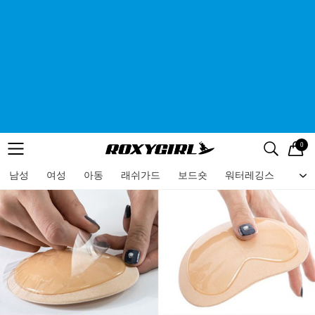
0
로고
메뉴
검색
메뉴
남성
여성
아동
래쉬가드
보드숏
워터레깅스
비치