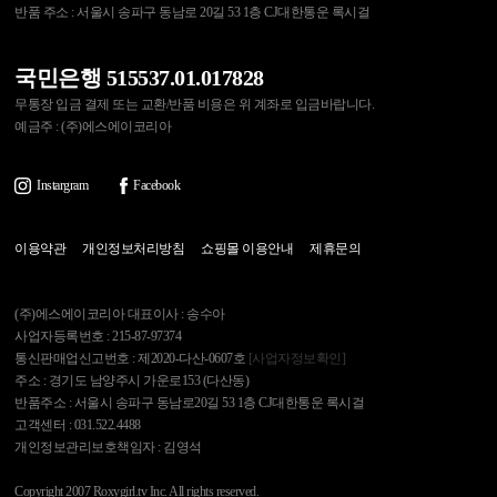
반품 주소 : 서울시 송파구 동남로 20길 53 1층 CJ대한통운 록시걸
국민은행 515537.01.017828
무통장 입금 결제 또는 교환/반품 비용은 위 계좌로 입금바랍니다.
예금주 : (주)에스에이코리아
Instargram
Facebook
이용약관
개인정보처리방침
쇼핑몰 이용안내
제휴문의
(주)에스에이코리아 대표이사 : 송수아
사업자등록번호 : 215-87-97374
통신판매업신고번호 : 제2020-다산-0607호
[사업자정보확인]
주소 : 경기도 남양주시 가운로153 (다산동)
반품주소 : 서울시 송파구 동남로20길 53 1층 CJ대한통운 록시걸
고객센터 : 031.522.4488
개인정보관리보호책임자 : 김영석
Copyright 2007 Roxygirl.tv Inc. All rights reserved.