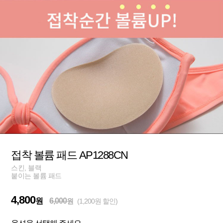
접착 볼륨 패드 AP1288CN
스킨, 블랙
붙이는 볼륨 패드
4,800
원
6,000
원
(1,200원 할인)