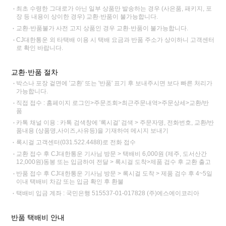
최초 수령한 그대로가 아닌 일부 상품만 발송하는 경우 (사은품, 패키지, 포
장 등 내용이 상이한 경우) 교환·반품이 불가능합니다.
교환·반품불가 사전 고지 상품인 경우 교환·반품이 불가능합니다.
CJ대한통운 외 타택배 이용 시 택배 요금과 반품 주소가 상이하니 고객센터
로 확인 바랍니다.
교환·반품 절차
박스나 포장 겉면에 '교환' 또는 '반품' 표기 후 보내주시면 보다 빠른 처리가
가능합니다.
직접 접수 : 홈페이지 로그인>주문조회>최근주문내역>주문상세>교환/반
품
카톡 채널 이용 : 카톡 검색창에 '록시걸' 검색 > 주문자명, 전화번호, 교환/반
품내용 (상품명,사이즈,사유등)을 기재하여 메시지 보내기
록시걸 고객센터(031.522.4488)로 전화 접수
교환 접수 후 CJ대한통운 기사님 방문 > 택배비 6,000원 (제주, 도서산간
12,000원)동봉 또는 입금하여 전달 > 록시걸 도착>제품 검수 후 교환 출고
반품 접수 후 CJ대한통운 기사님 방문 > 록시걸 도착 > 제품 검수 후 4~5일
이내 택배비 차감 또는 입금 확인 후 환불
택배비 입금 계좌 : 국민은행 515537-01-017828 (주)에스에이코리아
반품 택배비 안내