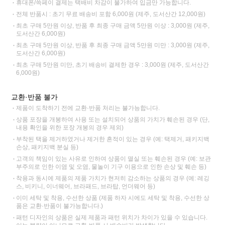
휴대폰/쓱페이 결제는 택배비 차감이 불가하여 입금만 가능합니다.
전체 반품시 : 초기 무료 배송비 포함 6,000원 (제주, 도서산간 12,000원)
최초 구매 5만원 이상, 반품 후 최종 구매 금액 5만원 이상 : 3,000원 (제주,
도서산간 6,000원)
최초 구매 5만원 이상, 반품 후 최종 구매 금액 5만원 미만 : 3,000원 (제주,
도서산간 6,000원)
최초 구매 5만원 미만, 초기 배송비 결제한 경우 : 3,000원 (제주, 도서산간
6,000원)
교환·반품 불가
제품이 도착하기 전에 교환·반품 처리는 불가능합니다.
상품 포장을 개봉하여 사용 또는 설치되어 상품의 가치가 훼손된 경우 (단,
내용 확인을 위한 포장 개봉의 경우 제외)
부착된 택을 제거하였거나 제거한 흔적이 있는 경우 (예: 택제거, 패키지백
손상, 패키지백 분실 등)
고객의 책임이 있는 사유로 인하여 상품이 멸실 또는 훼손된 경우 (예: 보관
부주의로 인한 이염 및 오염, 물놀이 기구 이용으로 인한 손상 및 훼손 등)
착용과 동시에 제품의 제품 가치가 현저히 감소하는 상품의 경우 (예: 레깅
스, 비키니, 이너웨어, 브라패드, 브라탑, 언더웨어 등)
이미 세탁 및 착용, 수선한 상품 (제품 하자 시에도 세탁 및 착용, 수선한 상
품은 교환·반품이 불가능합니다.)
패턴 디자인의 상품은 실제 제품과 패턴 위치가 차이가 있을 수 있습니다.