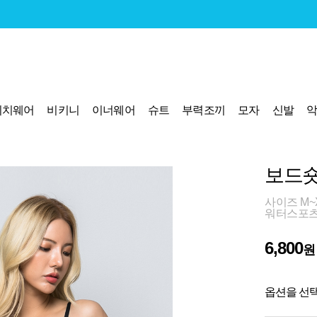
비치웨어
비키니
이너웨어
슈트
부력조끼
모자
신발
보드숏
사이즈 M~X
워터스포츠
6,800
원
옵션을 선택