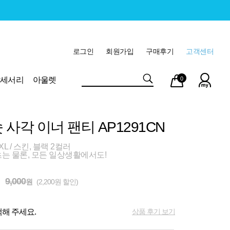
로그인
회원가입
구매후기
고객센터
마이
장바
악세서리
아울렛
0
페이
구니
 사각 이너 팬티 AP1291CN
L / 스킨, 블랙 2컬러
는 물론, 모든 일상생활에서도!
9,000
원
(2,200원 할인)
상품 후기 보기
해 주세요.