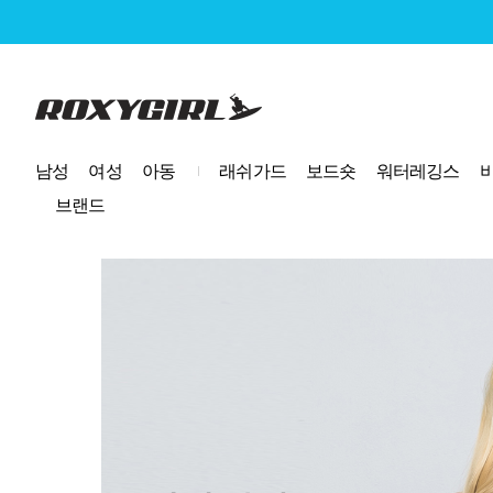
로고
남성
여성
아동
래쉬가드
보드숏
워터레깅스
브랜드