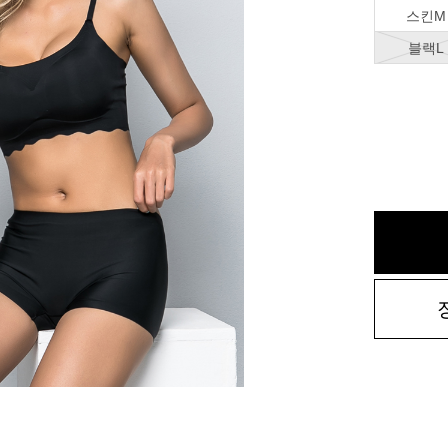
스킨M
블랙L