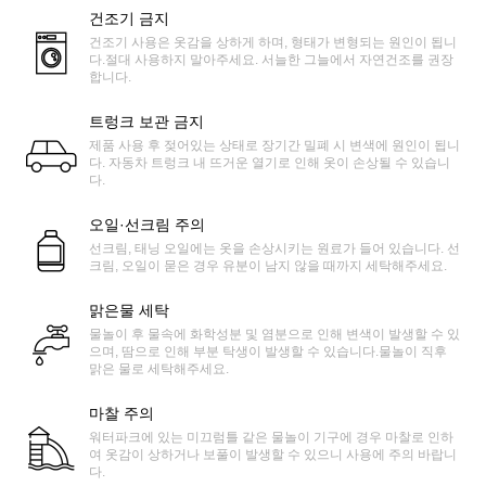
건조기 금지
건조기 사용은 옷감을 상하게 하며, 형태가 변형되는 원인이 됩니
다.절대 사용하지 말아주세요. 서늘한 그늘에서 자연건조를 권장
합니다.
트렁크 보관 금지
제품 사용 후 젖어있는 상태로 장기간 밀폐 시 변색에 원인이 됩니
다. 자동차 트렁크 내 뜨거운 열기로 인해 옷이 손상될 수 있습니
다.
오일·선크림 주의
선크림, 태닝 오일에는 옷을 손상시키는 원료가 들어 있습니다. 선
크림, 오일이 묻은 경우 유분이 남지 않을 때까지 세탁해주세요.
맑은물 세탁
물놀이 후 물속에 화학성분 및 염분으로 인해 변색이 발생할 수 있
으며, 땀으로 인해 부분 탁생이 발생할 수 있습니다.물놀이 직후
맑은 물로 세탁해주세요.
마찰 주의
워터파크에 있는 미끄럼틀 같은 물놀이 기구에 경우 마찰로 인하
여 옷감이 상하거나 보풀이 발생할 수 있으니 사용에 주의 바랍니
다.