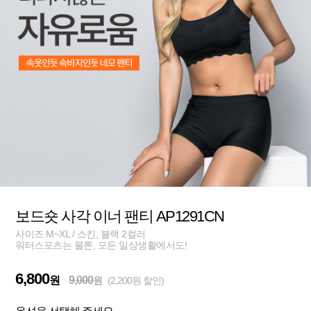
보드숏 사각 이너 팬티 AP1291CN
사이즈 M~XL / 스킨, 블랙 2컬러
워터스포츠는 물론, 모든 일상생활에서도!
6,800
원
9,000
원
(2,200원 할인)