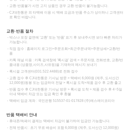
교환·반품불가 사전 고지 상품인 경우 교환·반품이 불가능합니다.
CJ대한통운 외 타택배 이용 시 택배 요금과 반품 주소가 상이하니 고객센터
로 확인 바랍니다.
교환·반품 절차
박스나 포장 겉면에 '교환' 또는 '반품' 표기 후 보내주시면 보다 빠른 처리가
가능합니다.
직접 접수 : 홈페이지 로그인>주문조회>최근주문내역>주문상세>교환/반
품
카톡 채널 이용 : 카톡 검색창에 '록시걸' 검색 > 주문자명, 전화번호, 교환/반
품내용 (상품명,사이즈,사유등)을 기재하여 메시지 보내기
록시걸 고객센터(031.522.4488)로 전화 접수
교환 접수 후 CJ대한통운 기사님 방문 > 택배비 6,000원 (제주, 도서산간
12,000원)동봉 또는 입금하여 전달 > 록시걸 도착>제품 검수 후 교환 출고
반품 접수 후 CJ대한통운 기사님 방문 > 록시걸 도착 > 제품 검수 후 4~5일
이내 택배비 차감 또는 입금 확인 후 환불
택배비 입금 계좌 : 국민은행 515537-01-017828 (주)에스에이코리아
반품 택배비 안내
휴대폰/쓱페이 결제는 택배비 차감이 불가하여 입금만 가능합니다.
전체 반품시 : 초기 무료 배송비 포함 6,000원 (제주, 도서산간 12,000원)