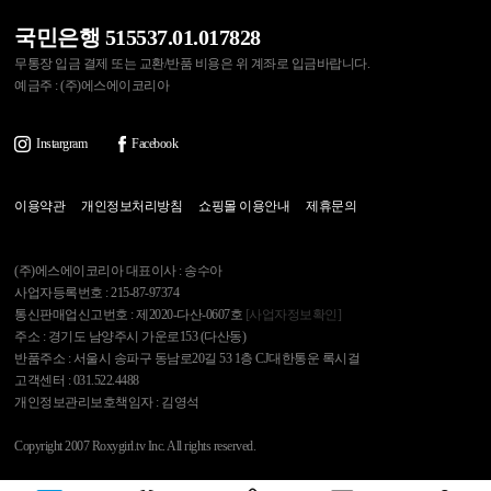
국민은행 515537.01.017828
무통장 입금 결제 또는 교환/반품 비용은 위 계좌로 입금바랍니다.
예금주 : (주)에스에이코리아
Instargram
Facebook
이용약관
개인정보처리방침
쇼핑몰 이용안내
제휴문의
(주)에스에이코리아 대표이사 : 송수아
사업자등록번호 : 215-87-97374
통신판매업신고번호 : 제2020-다산-0607호
[사업자정보확인]
주소 : 경기도 남양주시 가운로153 (다산동)
반품주소 : 서울시 송파구 동남로20길 53 1층 CJ대한통운 록시걸
고객센터 : 031.522.4488
개인정보관리보호책임자 : 김영석
Copyright 2007 Roxygirl.tv Inc. All rights reserved.