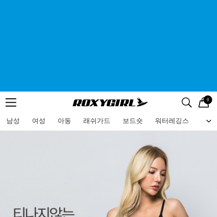
0
로고
메뉴
검색
메뉴
남성
여성
아동
래쉬가드
보드숏
워터레깅스
비치