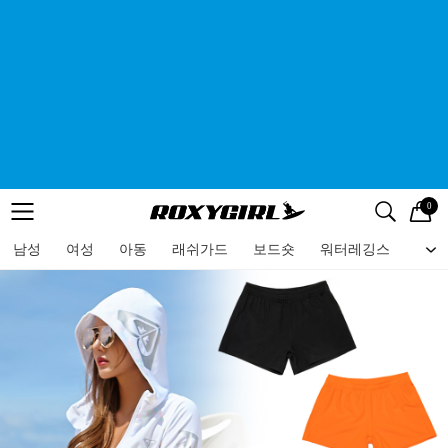
0
로고
메뉴
검색
메뉴
남성
여성
아동
래쉬가드
보드숏
워터레깅스
비치