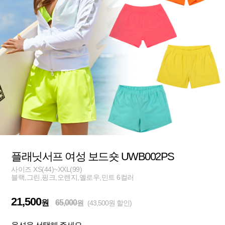
플래닛서프 여성 보드숏 UWB002PS
사이즈 XS(44)~XXL(99)
블랙,그린,핑크,오렌지,옐로우,민트 6컬러
21,500
원
65,000
원
(43,500원 할인)