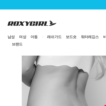
로고
남성
여성
아동
래쉬가드
보드숏
워터레깅스
브랜드