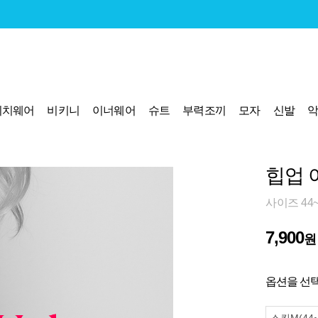
비치웨어
비키니
이너웨어
슈트
부력조끼
모자
신발
힙업 이
사이즈 44~
7,900
원
옵션을 선택