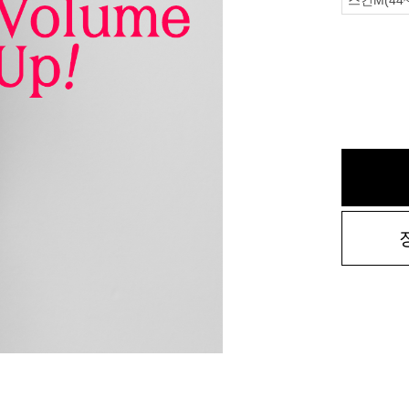
스킨M(44~