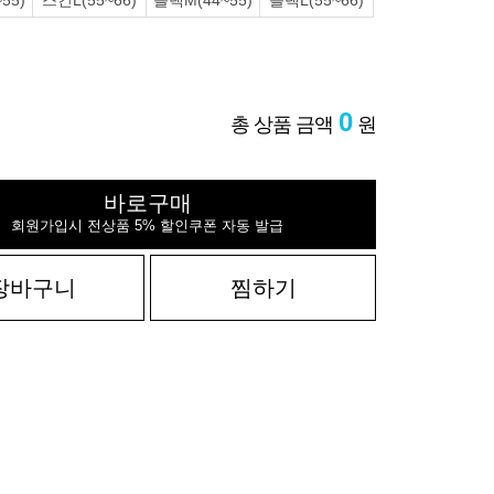
55)
스킨L(55~66)
블랙M(44~55)
블랙L(55~66)
0
총 상품 금액
원
바로구매
회원가입시 전상품 5% 할인쿠폰 자동 발급
장바구니
찜하기