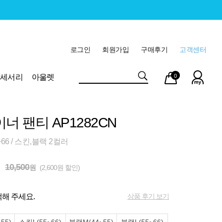
로그인
회원가입
구매후기
고객센터
마이
장바
악세서리
아울렛
0
페이
구니
너 팬티 AP1282CN
66 / 스킨,블랙 2컬러
10,500
원
(2,600원 할인)
상품 후기 보기
해 주세요.