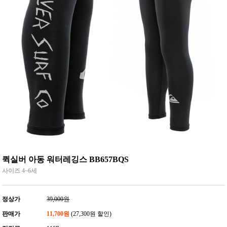
퀵실버 아동 워터레깅스 BB657BQS
사이즈 4~6세
정상가
39,000원
판매가
11,700원
(27,300원 할인)