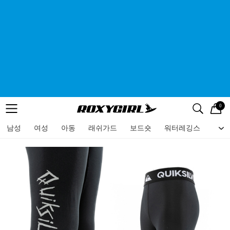
0
로고
메뉴
검색
메뉴
남성
여성
아동
래쉬가드
보드숏
워터레깅스
비치