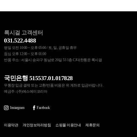
록시걸 고객센터
031.522.4488
평일 오전 10:00 ~ 오후 05:00 / 토, 일, 공휴일 휴무
점심 오후 12:00 ~ 오후 01:00
반품 주소 : 서울시 송파구 동남로 20길 53 1층 CJ대한통운 록시걸
국민은행 515537.01.017828
무통장 입금 결제 또는 교환/반품 비용은 위 계좌로 입금바랍니다.
예금주 : (주)에스에이코리아
Instargram
Facebook
이용약관
개인정보처리방침
쇼핑몰 이용안내
제휴문의