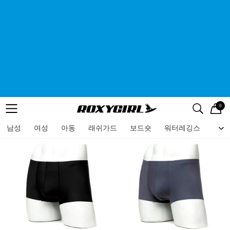
0
로고
메뉴
검색
메뉴
남성
여성
아동
래쉬가드
보드숏
워터레깅스
비치