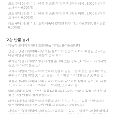
최초 구매 5만원 이상, 반품 후 최종 구매 금액 5만원 이상 : 3,000원 (제주,
도서산간 6,000원)
최초 구매 5만원 이상, 반품 후 최종 구매 금액 5만원 미만 : 3,000원 (제주,
도서산간 6,000원)
최초 구매 5만원 미만, 초기 배송비 결제한 경우 : 3,000원 (제주, 도서산간
6,000원)
교환·반품 불가
제품이 도착하기 전에 교환·반품 처리는 불가능합니다.
상품 포장을 개봉하여 사용 또는 설치되어 상품의 가치가 훼손된 경우 (단,
내용 확인을 위한 포장 개봉의 경우 제외)
부착된 택을 제거하였거나 제거한 흔적이 있는 경우 (예: 택제거, 패키지백
손상, 패키지백 분실 등)
고객의 책임이 있는 사유로 인하여 상품이 멸실 또는 훼손된 경우 (예: 보관
부주의로 인한 이염 및 오염, 물놀이 기구 이용으로 인한 손상 및 훼손 등)
착용과 동시에 제품의 제품 가치가 현저히 감소하는 상품의 경우 (예: 레깅
스, 비키니, 이너웨어, 브라패드, 브라탑, 언더웨어 등)
이미 세탁 및 착용, 수선한 상품 (제품 하자 시에도 세탁 및 착용, 수선한 상
품은 교환·반품이 불가능합니다.)
패턴 디자인의 상품은 실제 제품과 패턴 위치가 차이가 있을 수 있습니다.
이는 불량이 아니므로 교환·반품 시 배송비가 발생합니다.
사이즈는 측정 방법에 따라 오차가 발생될 수 있으며, 색상은 모니터 설정과