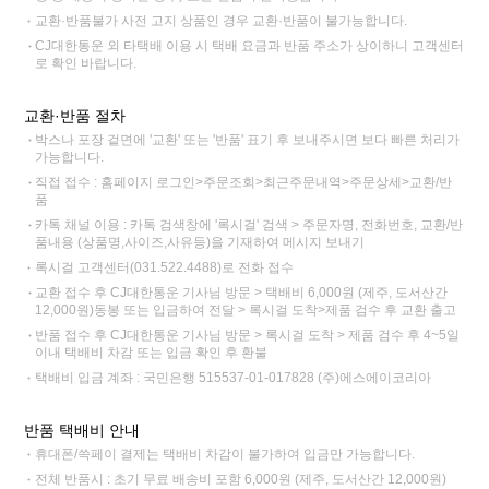
교환·반품불가 사전 고지 상품인 경우 교환·반품이 불가능합니다.
CJ대한통운 외 타택배 이용 시 택배 요금과 반품 주소가 상이하니 고객센터
로 확인 바랍니다.
교환·반품 절차
박스나 포장 겉면에 '교환' 또는 '반품' 표기 후 보내주시면 보다 빠른 처리가
가능합니다.
직접 접수 : 홈페이지 로그인>주문조회>최근주문내역>주문상세>교환/반
품
카톡 채널 이용 : 카톡 검색창에 '록시걸' 검색 > 주문자명, 전화번호, 교환/반
품내용 (상품명,사이즈,사유등)을 기재하여 메시지 보내기
록시걸 고객센터(031.522.4488)로 전화 접수
교환 접수 후 CJ대한통운 기사님 방문 > 택배비 6,000원 (제주, 도서산간
12,000원)동봉 또는 입금하여 전달 > 록시걸 도착>제품 검수 후 교환 출고
반품 접수 후 CJ대한통운 기사님 방문 > 록시걸 도착 > 제품 검수 후 4~5일
이내 택배비 차감 또는 입금 확인 후 환불
택배비 입금 계좌 : 국민은행 515537-01-017828 (주)에스에이코리아
반품 택배비 안내
휴대폰/쓱페이 결제는 택배비 차감이 불가하여 입금만 가능합니다.
전체 반품시 : 초기 무료 배송비 포함 6,000원 (제주, 도서산간 12,000원)