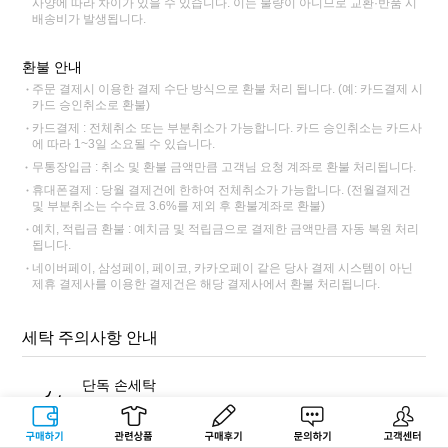
사양에 따라 차이가 있을 수 있습니다. 이는 불량이 아니므로 교환·반품 시
배송비가 발생됩니다.
환불 안내
주문 결제시 이용한 결제 수단 방식으로 환불 처리 됩니다. (예: 카드결제 시
카드 승인취소로 환불)
카드결제 : 전체취소 또는 부분취소가 가능합니다. 카드 승인취소는 카드사
에 따라 1~3일 소요될 수 있습니다.
무통장입금 : 취소 및 환불 금액만큼 고객님 요청 계좌로 환불 처리됩니다.
휴대폰결제 : 당월 결제건에 한하여 전체취소가 가능합니다. (전월결제건
및 부분취소는 수수료 3.6%를 제외 후 환불계좌로 환불)
예치, 적립금 환불 : 예치금 및 적립금으로 결제한 금액만큼 자동 복원 처리
됩니다.
네이버페이, 삼성페이, 페이코, 카카오페이 같은 당사 결제 시스템이 아닌
제휴 결제사를 이용한 결제건은 해당 결제사에서 환불 처리됩니다.
세탁 주의사항 안내
단독 손세탁
반드시 표백 성분이 없는 중성세제를 사용해 단독 손세탁해주세
요. 염색 잔료가 빠져나와 다른 제품에 이염이 될 수 있습니다.
구매하기
관련상품
상품후기
문의하기
고객센터