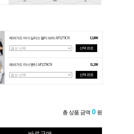
S
M
L
래쉬가드 이너 심리스 멀티 브라 AP1273CN
12,800
선택 완료
래쉬가드 이너 팬티 AP1276CN
11,200
선택 완료
0
총 상품 금액
원
바로구매