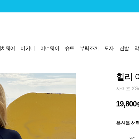
비치웨어
비키니
이너웨어
슈트
부력조끼
모자
신발
헐리 
사이즈 XS(
19,800
옵션을 선택