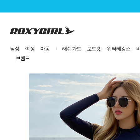
로고
남성
여성
아동
래쉬가드
보드숏
워터레깅스
브랜드