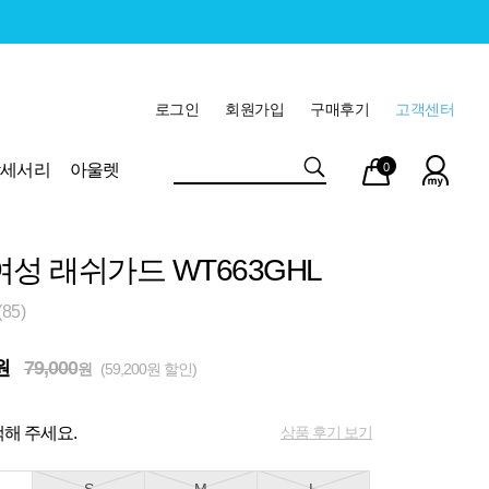
로그인
회원가입
구매후기
고객센터
마이
장바
악세서리
아울렛
0
페이
구니
여성 래쉬가드 WT663GHL
85)
원
79,000
원
(59,200원 할인)
상품 후기 보기
해 주세요.