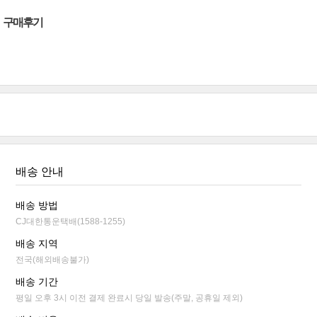
구매후기
배송 안내
배송 방법
CJ대한통운택배(1588-1255)
배송 지역
전국(해외배송불가)
배송 기간
평일 오후 3시 이전 결제 완료시 당일 발송(주말, 공휴일 제외)