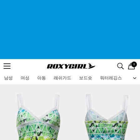
0
로고
메뉴
검색
메뉴
남성
여성
아동
래쉬가드
보드숏
워터레깅스
비치