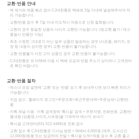
교환·반품 안내
택 제거와 제품 훼손 없이 CJ대한통운 택배로 3일 이내에 발송해주셔야 처
리 가능합니다.
교환/반품 접수 후 7일 이내 미도착시 자동으로 신청 철회됩니다.
교환의 경우 동일한 상품의 사이즈 교환만 가능합니다. (맞교환 불가 / 재고
품절시 반품만 가능)
최초 수령한 그대로가 아닌 일부 상품만 발송하는 경우 (사은품, 패키지, 포
장 등 내용이 상이한 경우) 교환·반품이 불가능합니다.
교환·반품불가 사전 고지 상품인 경우 교환·반품이 불가능합니다.
CJ대한통운 외 타택배 이용 시 택배 요금과 반품 주소가 상이하니 고객센터
로 확인 바랍니다.
교환·반품 절차
박스나 포장 겉면에 '교환' 또는 '반품' 표기 후 보내주시면 보다 빠른 처리가
가능합니다.
직접 접수 : 홈페이지 로그인>주문조회>최근주문내역>주문상세>교환/반
품
카톡 채널 이용 : 카톡 검색창에 '록시걸' 검색 > 주문자명, 전화번호, 교환/반
품내용 (상품명,사이즈,사유등)을 기재하여 메시지 보내기
록시걸 고객센터(031.522.4488)로 전화 접수
교환 접수 후 CJ대한통운 기사님 방문 > 택배비 6,000원 (제주, 도서산간
12,000원)동봉 또는 입금하여 전달 > 록시걸 도착>제품 검수 후 교환 출고