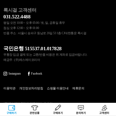
록시걸 고객센터
031.522.4488
평일 오전 10:00 ~ 오후 05:00 / 토, 일, 공휴일 휴무
점심 오후 12:00 ~ 오후 01:00
반품 주소 : 서울시 송파구 동남로 20길 53 1층 CJ대한통운 록시걸
국민은행 515537.01.017828
무통장 입금 결제 또는 교환/반품 비용은 위 계좌로 입금바랍니다.
예금주 : (주)에스에이코리아
Instargram
Facebook
이용약관
개인정보처리방침
쇼핑몰 이용안내
제휴문의
(주)에스에이코리아 대표이사 : 송수아
사업자등록번호 : 215-87-97374
구매하기
관련상품
상품후기
문의하기
고객센터
통신판매업신고번호 : 제2020-다산-0607호
[사업자정보확인]