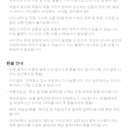
부주의로 인한 이염 및 오염, 물놀이 기구 이용으로 인한 손상 및 훼손 등)
착용과 동시에 제품의 제품 가치가 현저히 감소하는 상품의 경우 (예: 레깅
스, 비키니, 이너웨어, 브라패드, 브라탑, 언더웨어 등)
이미 세탁 및 착용, 수선한 상품 (제품 하자 시에도 세탁 및 착용, 수선한 상
품은 교환·반품이 불가능합니다.)
패턴 디자인의 상품은 실제 제품과 패턴 위치가 차이가 있을 수 있습니다.
이는 불량이 아니므로 교환·반품 시 배송비가 발생합니다.
사이즈는 측정 방법에 따라 오차가 발생될 수 있으며, 색상은 모니터 설정과
사양에 따라 차이가 있을 수 있습니다. 이는 불량이 아니므로 교환·반품 시
배송비가 발생됩니다.
환불 안내
주문 결제시 이용한 결제 수단 방식으로 환불 처리 됩니다. (예: 카드결제 시
카드 승인취소로 환불)
카드결제 : 전체취소 또는 부분취소가 가능합니다. 카드 승인취소는 카드사
에 따라 1~3일 소요될 수 있습니다.
무통장입금 : 취소 및 환불 금액만큼 고객님 요청 계좌로 환불 처리됩니다.
휴대폰결제 : 당월 결제건에 한하여 전체취소가 가능합니다. (전월결제건
및 부분취소는 수수료 3.6%를 제외 후 환불계좌로 환불)
예치, 적립금 환불 : 예치금 및 적립금으로 결제한 금액만큼 자동 복원 처리
됩니다.
네이버페이, 삼성페이, 페이코, 카카오페이 같은 당사 결제 시스템이 아닌
제휴 결제사를 이용한 결제건은 해당 결제사에서 환불 처리됩니다.