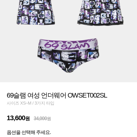
69슬램 여성 언더웨어 OWSET002SL
사이즈 XS~M / 3가지 타입
13,600
원
34,000
원
옵션을 선택해 주세요.