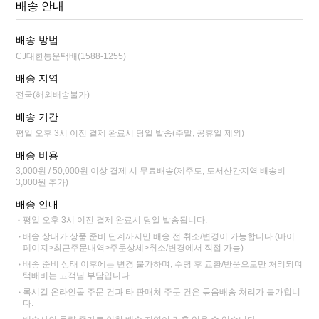
배송 안내
배송 방법
CJ대한통운택배(1588-1255)
배송 지역
전국(해외배송불가)
배송 기간
평일 오후 3시 이전 결제 완료시 당일 발송(주말, 공휴일 제외)
배송 비용
3,000원 / 50,000원 이상 결제 시 무료배송(제주도, 도서산간지역 배송비
3,000원 추가)
배송 안내
평일 오후 3시 이전 결제 완료시 당일 발송됩니다.
배송 상태가 상품 준비 단계까지만 배송 전 취소/변경이 가능합니다.(마이
페이지>최근주문내역>주문상세>취소/변경에서 직접 가능)
배송 준비 상태 이후에는 변경 불가하며, 수령 후 교환/반품으로만 처리되며
택배비는 고객님 부담입니다.
록시걸 온라인몰 주문 건과 타 판매처 주문 건은 묶음배송 처리가 불가합니
다.