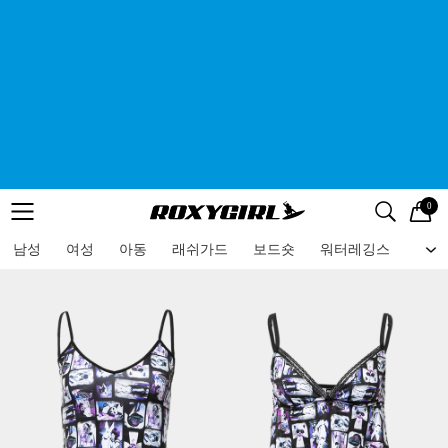
0
로고
메뉴
검색
메뉴
남성
여성
아동
래쉬가드
보드숏
워터레깅스
비치