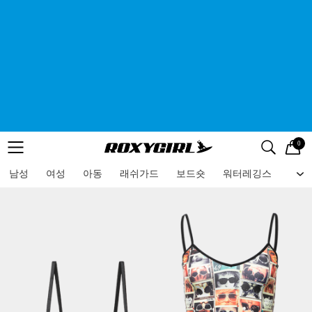
0
로고
메뉴
검색
메뉴
남성
여성
아동
래쉬가드
보드숏
워터레깅스
비치