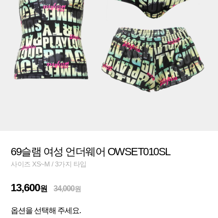
69슬램 여성 언더웨어 OWSET010SL
사이즈 XS~M / 3가지 타입
13,600
원
34,000
원
옵션을 선택해 주세요.