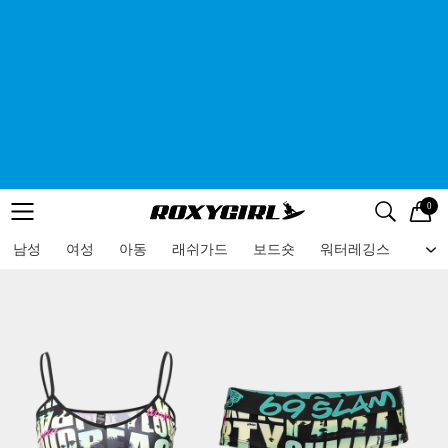
0
로고
메뉴
검색
메뉴
남성
여성
아동
래쉬가드
보드숏
워터레깅스
비치