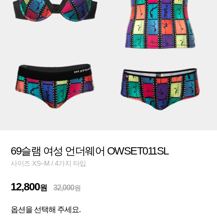
69슬램 여성 언더웨어 OWSET011SL
사이즈 XS~M / 4가지 타입
12,800
원
32,000
원
옵션을 선택해 주세요.