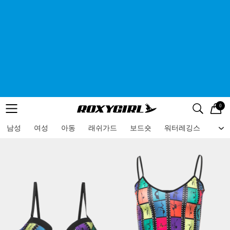
0
로고
메뉴
검색
메뉴
남성
여성
아동
래쉬가드
보드숏
워터레깅스
비치