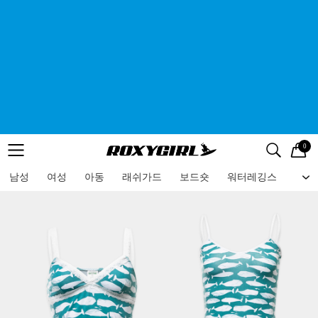
0
로고
메뉴
검색
메뉴
남성
여성
아동
래쉬가드
보드숏
워터레깅스
비치