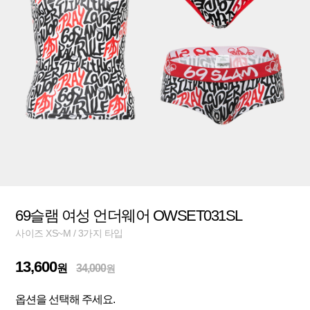
69슬램 여성 언더웨어 OWSET031SL
사이즈 XS~M / 3가지 타입
13,600
원
34,000
원
옵션을 선택해 주세요.