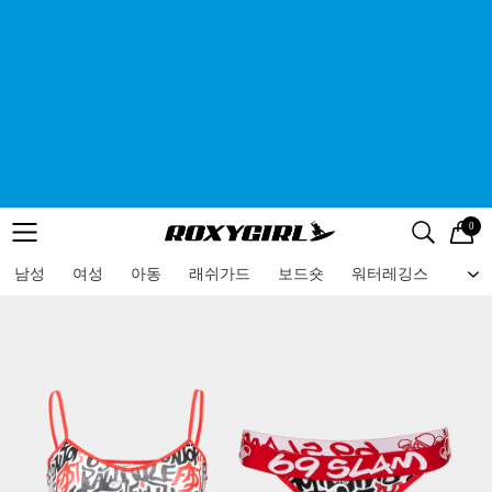
0
로고
메뉴
검색
메뉴
남성
여성
아동
래쉬가드
보드숏
워터레깅스
비치