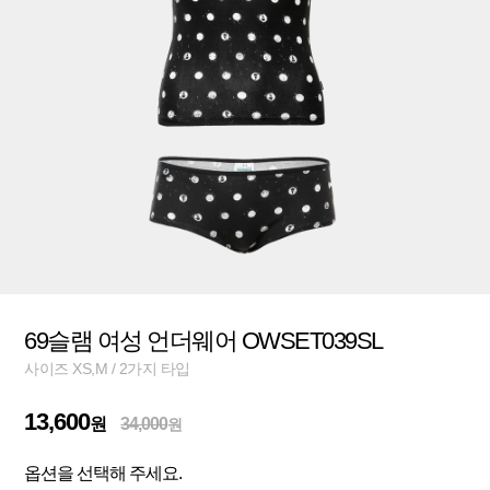
69슬램 여성 언더웨어 OWSET039SL
사이즈 XS,M / 2가지 타입
13,600
원
34,000
원
옵션을 선택해 주세요.