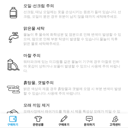
오일·선크림 주의
선크림, 태닝 오일에는 옷을 손상시키는 원료가 들어 있습니다. 선
크림, 오일이 묻은 경우 유분이 남지 않을 때까지 세탁해주세요.
맑은물 세탁
물놀이 후 물속에 화학성분 및 염분으로 인해 변색이 발생할 수 있
으며, 땀으로 인해 부분 탁생이 발생할 수 있습니다.물놀이 직후
맑은 물로 세탁해주세요.
마찰 주의
워터파크에 있는 미끄럼틀 같은 물놀이 기구에 경우 마찰로 인하
여 옷감이 상하거나 보풀이 발생할 수 있으니 사용에 주의 바랍니
다.
흙탕물, 갯벌주의
밝은 색상의 제품 경우 흙탕물과 갯벌에 오염 시 부분 변색이 발생
할 수 있습니다. 사용에 주의 바랍니다.
모래 끼임 제거
모래사장에서 래쉬가드를 착용 시 제품 특성상 모래가 끼일 수 있
습니다. 제품을 늘린 상태에서 얇은 솔 등으로 쓸어 모래를 쉽게
제거가 가능합니다.
구매하기
관련상품
상품후기
문의하기
고객센터