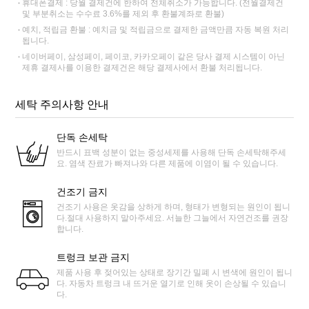
휴대폰결제 : 당월 결제건에 한하여 전체취소가 가능합니다. (전월결제건
및 부분취소는 수수료 3.6%를 제외 후 환불계좌로 환불)
예치, 적립금 환불 : 예치금 및 적립금으로 결제한 금액만큼 자동 복원 처리
됩니다.
네이버페이, 삼성페이, 페이코, 카카오페이 같은 당사 결제 시스템이 아닌
제휴 결제사를 이용한 결제건은 해당 결제사에서 환불 처리됩니다.
세탁 주의사항 안내
단독 손세탁
반드시 표백 성분이 없는 중성세제를 사용해 단독 손세탁해주세
요. 염색 잔료가 빠져나와 다른 제품에 이염이 될 수 있습니다.
건조기 금지
건조기 사용은 옷감을 상하게 하며, 형태가 변형되는 원인이 됩니
다.절대 사용하지 말아주세요. 서늘한 그늘에서 자연건조를 권장
합니다.
트렁크 보관 금지
제품 사용 후 젖어있는 상태로 장기간 밀폐 시 변색에 원인이 됩니
다. 자동차 트렁크 내 뜨거운 열기로 인해 옷이 손상될 수 있습니
다.