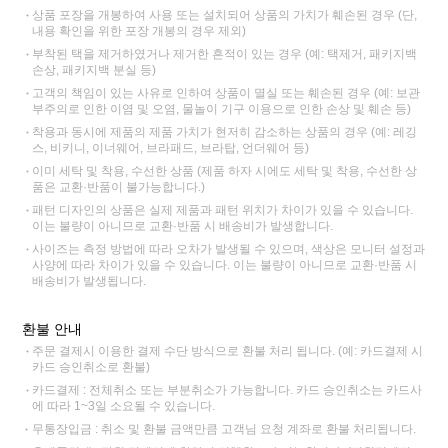
상품 포장을 개봉하여 사용 또는 설치되어 상품의 가치가 훼손된 경우 (단,
내용 확인을 위한 포장 개봉의 경우 제외)
부착된 택을 제거하였거나 제거한 흔적이 있는 경우 (예: 택제거, 패키지백
손상, 패키지백 분실 등)
고객의 책임이 있는 사유로 인하여 상품이 멸실 또는 훼손된 경우 (예: 보관
부주의로 인한 이염 및 오염, 물놀이 기구 이용으로 인한 손상 및 훼손 등)
착용과 동시에 제품의 제품 가치가 현저히 감소하는 상품의 경우 (예: 레깅
스, 비키니, 이너웨어, 브라패드, 브라탑, 언더웨어 등)
이미 세탁 및 착용, 수선한 상품 (제품 하자 시에도 세탁 및 착용, 수선한 상
품은 교환·반품이 불가능합니다.)
패턴 디자인의 상품은 실제 제품과 패턴 위치가 차이가 있을 수 있습니다.
이는 불량이 아니므로 교환·반품 시 배송비가 발생합니다.
사이즈는 측정 방법에 따라 오차가 발생될 수 있으며, 색상은 모니터 설정과
사양에 따라 차이가 있을 수 있습니다. 이는 불량이 아니므로 교환·반품 시
배송비가 발생됩니다.
환불 안내
주문 결제시 이용한 결제 수단 방식으로 환불 처리 됩니다. (예: 카드결제 시
카드 승인취소로 환불)
카드결제 : 전체취소 또는 부분취소가 가능합니다. 카드 승인취소는 카드사
에 따라 1~3일 소요될 수 있습니다.
무통장입금 : 취소 및 환불 금액만큼 고객님 요청 계좌로 환불 처리됩니다.