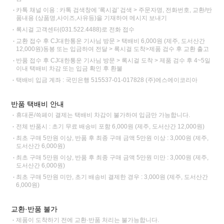
카톡 채널 이용 : 카톡 검색창에 '록시걸' 검색 > 주문자명, 전화번호, 교환/반
품내용 (상품명,사이즈,사유등)을 기재하여 메시지 보내기
록시걸 고객센터(031.522.4488)로 전화 접수
교환 접수 후 CJ대한통운 기사님 방문 > 택배비 6,000원 (제주, 도서산간
12,000원)동봉 또는 입금하여 전달 > 록시걸 도착>제품 검수 후 교환 출고
반품 접수 후 CJ대한통운 기사님 방문 > 록시걸 도착 > 제품 검수 후 4~5일
이내 택배비 차감 또는 입금 확인 후 환불
택배비 입금 계좌 : 국민은행 515537-01-017828 (주)에스에이코리아
반품 택배비 안내
휴대폰/쓱페이 결제는 택배비 차감이 불가하여 입금만 가능합니다.
전체 반품시 : 초기 무료 배송비 포함 6,000원 (제주, 도서산간 12,000원)
최초 구매 5만원 이상, 반품 후 최종 구매 금액 5만원 이상 : 3,000원 (제주,
도서산간 6,000원)
최초 구매 5만원 이상, 반품 후 최종 구매 금액 5만원 미만 : 3,000원 (제주,
도서산간 6,000원)
최초 구매 5만원 미만, 초기 배송비 결제한 경우 : 3,000원 (제주, 도서산간
6,000원)
교환·반품 불가
제품이 도착하기 전에 교환·반품 처리는 불가능합니다.