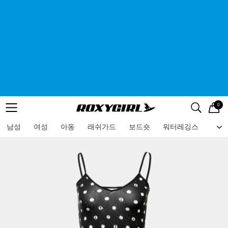
0
로고
메뉴
검색
메뉴
남성
여성
아동
래쉬가드
보드숏
워터레깅스
비치