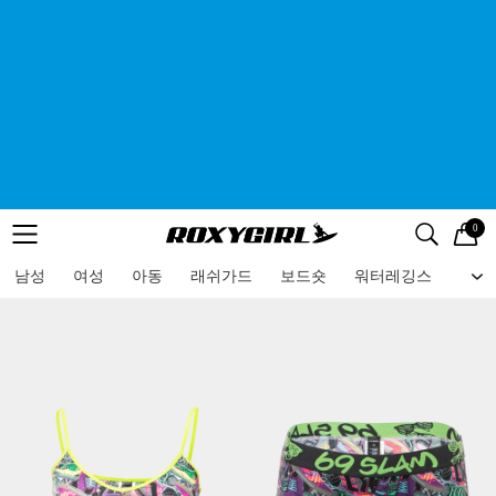
0
로고
메뉴
검색
메뉴
남성
여성
아동
래쉬가드
보드숏
워터레깅스
비치