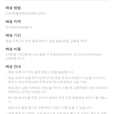
배송 방법
CJ대한통운택배(1588-1255)
배송 지역
전국(해외배송불가)
배송 기간
평일 오후 3시 이전 결제 완료시 당일 발송(주말, 공휴일 제외)
배송 비용
3,000원 / 50,000원 이상 결제 시 무료배송(제주도, 도서산간지역 배송비
3,000원 추가)
배송 안내
평일 오후 3시 이전 결제 완료시 당일 발송됩니다.
배송 상태가 상품 준비 단계까지만 배송 전 취소/변경이 가능합니다.(마이
페이지>최근주문내역>주문상세>취소/변경에서 직접 가능)
배송 준비 상태 이후에는 변경 불가하며, 수령 후 교환/반품으로만 처리되며
택배비는 고객님 부담입니다.
록시걸 온라인몰 주문 건과 타 판매처 주문 건은 묶음배송 처리가 불가합니
다.
배송사의 물량 증가로 인한 배송 지연이 간혹 있을 수 있습니다.
제품 품절 및 디테일, 소재 변경으로 인한 배송 불가 및 지연시 별도로 연락