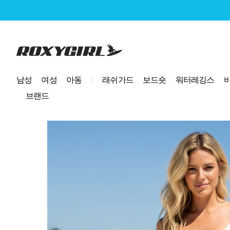
로고
남성
여성
아동
래쉬가드
보드숏
워터레깅스
브랜드