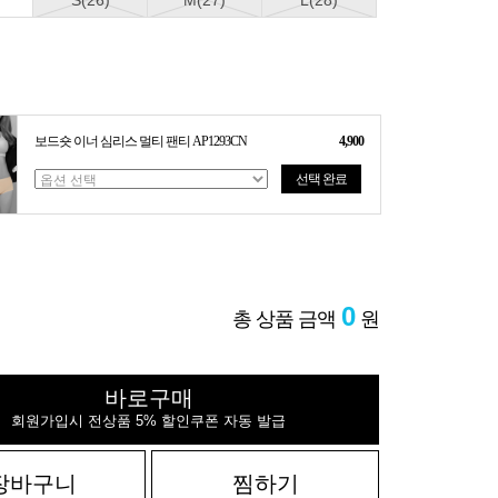
S(26)
M(27)
L(28)
보드숏 이너 심리스 멀티 팬티 AP1293CN
4,900
선택 완료
0
총 상품 금액
원
바로구매
회원가입시 전상품 5% 할인쿠폰 자동 발급
장바구니
찜하기