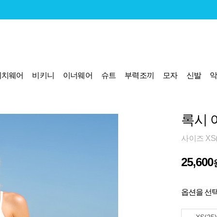
비치웨어
비키니
이너웨어
슈트
부력조끼
모자
신발
록시 
사이즈 XS(
25,600
옵션을 선택