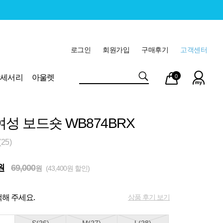
로그인
회원가입
구매후기
고객센터
마이
장바
악세서리
아울렛
0
페이
구니
여성 보드숏 WB874BRX
25)
원
69,000
원
(43,400원 할인)
상품 후기 보기
해 주세요.