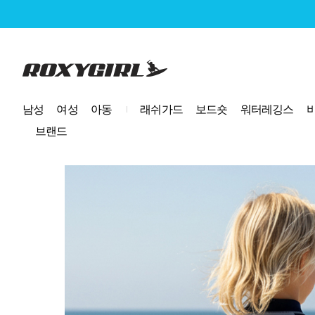
로고
남성
여성
아동
래쉬가드
보드숏
워터레깅스
브랜드