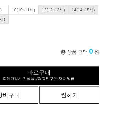
)
10(10~11세)
12(12~13세)
14(14~15세)
7세)
0
총 상품 금액
원
바로구매
회원가입시 전상품 5% 할인쿠폰 자동 발급
장바구니
찜하기