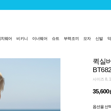
비치웨어
비키니
이너웨어
슈트
부력조끼
모자
신발
퀵실버
BT68
사이즈 8, 
35,600
옵션을 선택