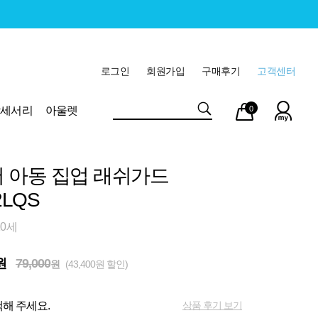
로그인
회원가입
구매후기
고객센터
마이
장바
악세서리
아울렛
0
페이
구니
 아동 집업 래쉬가드
2LQS
10세
원
79,000
원
(43,400원 할인)
상품 후기 보기
해 주세요.