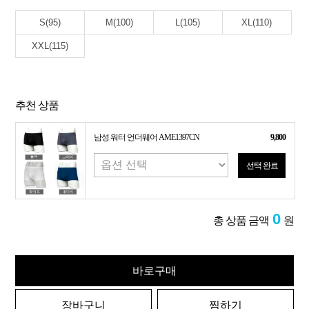
S(95)
M(100)
L(105)
XL(110)
XXL(115)
추천 상품
남성 워터 언더웨어 AME1397CN
9,800
선택 완료
0
총 상품 금액
원
바로구매
장바구니
찜하기