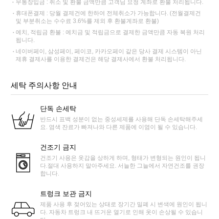
무통장입금 : 취소 및 환불 금액만큼 고객님 요청 계좌로 환불 처리됩니다.
휴대폰결제 : 당월 결제건에 한하여 전체취소가 가능합니다. (전월결제건
및 부분취소는 수수료 3.6%를 제외 후 환불계좌로 환불)
예치, 적립금 환불 : 예치금 및 적립금으로 결제한 금액만큼 자동 복원 처리
됩니다.
네이버페이, 삼성페이, 페이코, 카카오페이 같은 당사 결제 시스템이 아닌
제휴 결제사를 이용한 결제건은 해당 결제사에서 환불 처리됩니다.
세탁 주의사항 안내
단독 손세탁
반드시 표백 성분이 없는 중성세제를 사용해 단독 손세탁해주세
요. 염색 잔료가 빠져나와 다른 제품에 이염이 될 수 있습니다.
건조기 금지
건조기 사용은 옷감을 상하게 하며, 형태가 변형되는 원인이 됩니
다.절대 사용하지 말아주세요. 서늘한 그늘에서 자연건조를 권장
합니다.
트렁크 보관 금지
제품 사용 후 젖어있는 상태로 장기간 밀폐 시 변색에 원인이 됩니
다. 자동차 트렁크 내 뜨거운 열기로 인해 옷이 손상될 수 있습니