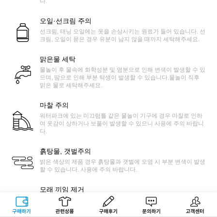
다.
오일·선크림 주의
선크림, 태닝 오일에는 옷을 손상시키는 원료가 들어 있습니다. 선
크림, 오일이 묻은 경우 유분이 남지 않을 때까지 세탁해주세요.
맑은물 세탁
물놀이 후 물속에 화학성분 및 염분으로 인해 변색이 발생할 수 있
으며, 땀으로 인해 부분 탁생이 발생할 수 있습니다.물놀이 직후
맑은 물로 세탁해주세요.
마찰 주의
워터파크에 있는 미끄럼틀 같은 물놀이 기구에 경우 마찰로 인하
여 옷감이 상하거나 보풀이 발생할 수 있으니 사용에 주의 바랍니
다.
흙탕물, 갯벌주의
밝은 색상의 제품 경우 흙탕물과 갯벌에 오염 시 부분 변색이 발생
할 수 있습니다. 사용에 주의 바랍니다.
모래 끼임 제거
모래사장에서 래쉬가드를 착용 시 제품 특성상 모래가 끼일 수 있
습니다. 제품을 늘린 상태에서 얇은 솔 등으로 쓸어 모래를 쉽게
구매하기
관련상품
상품후기
문의하기
고객센터
제거가 가능합니다.