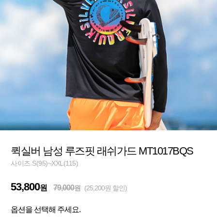
퀵실버 남성 루즈핏 래쉬가드 MT1017BQS
사이즈 S(95)~XXL(115)
53,800
원
79,000
원
(25,200원 할인)
옵션을 선택해 주세요.