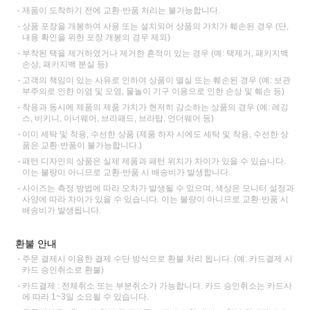
제품이 도착하기 전에 교환·반품 처리는 불가능합니다.
상품 포장을 개봉하여 사용 또는 설치되어 상품의 가치가 훼손된 경우 (단,
내용 확인을 위한 포장 개봉의 경우 제외)
부착된 택을 제거하였거나 제거한 흔적이 있는 경우 (예: 택제거, 패키지백
손상, 패키지백 분실 등)
고객의 책임이 있는 사유로 인하여 상품이 멸실 또는 훼손된 경우 (예: 보관
부주의로 인한 이염 및 오염, 물놀이 기구 이용으로 인한 손상 및 훼손 등)
착용과 동시에 제품의 제품 가치가 현저히 감소하는 상품의 경우 (예: 레깅
스, 비키니, 이너웨어, 브라패드, 브라탑, 언더웨어 등)
이미 세탁 및 착용, 수선한 상품 (제품 하자 시에도 세탁 및 착용, 수선한 상
품은 교환·반품이 불가능합니다.)
패턴 디자인의 상품은 실제 제품과 패턴 위치가 차이가 있을 수 있습니다.
이는 불량이 아니므로 교환·반품 시 배송비가 발생합니다.
사이즈는 측정 방법에 따라 오차가 발생될 수 있으며, 색상은 모니터 설정과
사양에 따라 차이가 있을 수 있습니다. 이는 불량이 아니므로 교환·반품 시
배송비가 발생됩니다.
환불 안내
주문 결제시 이용한 결제 수단 방식으로 환불 처리 됩니다. (예: 카드결제 시
카드 승인취소로 환불)
카드결제 : 전체취소 또는 부분취소가 가능합니다. 카드 승인취소는 카드사
에 따라 1~3일 소요될 수 있습니다.