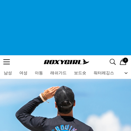
0
로고
메뉴
검색
메뉴
남성
여성
아동
래쉬가드
보드숏
워터레깅스
비치