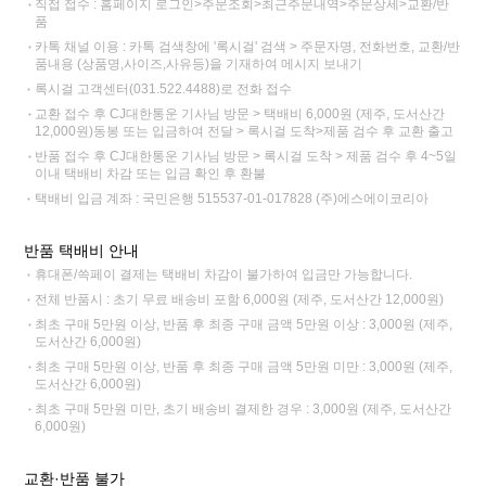
직접 접수 : 홈페이지 로그인>주문조회>최근주문내역>주문상세>교환/반
품
카톡 채널 이용 : 카톡 검색창에 '록시걸' 검색 > 주문자명, 전화번호, 교환/반
품내용 (상품명,사이즈,사유등)을 기재하여 메시지 보내기
록시걸 고객센터(031.522.4488)로 전화 접수
교환 접수 후 CJ대한통운 기사님 방문 > 택배비 6,000원 (제주, 도서산간
12,000원)동봉 또는 입금하여 전달 > 록시걸 도착>제품 검수 후 교환 출고
반품 접수 후 CJ대한통운 기사님 방문 > 록시걸 도착 > 제품 검수 후 4~5일
이내 택배비 차감 또는 입금 확인 후 환불
택배비 입금 계좌 : 국민은행 515537-01-017828 (주)에스에이코리아
반품 택배비 안내
휴대폰/쓱페이 결제는 택배비 차감이 불가하여 입금만 가능합니다.
전체 반품시 : 초기 무료 배송비 포함 6,000원 (제주, 도서산간 12,000원)
최초 구매 5만원 이상, 반품 후 최종 구매 금액 5만원 이상 : 3,000원 (제주,
도서산간 6,000원)
최초 구매 5만원 이상, 반품 후 최종 구매 금액 5만원 미만 : 3,000원 (제주,
도서산간 6,000원)
최초 구매 5만원 미만, 초기 배송비 결제한 경우 : 3,000원 (제주, 도서산간
6,000원)
교환·반품 불가