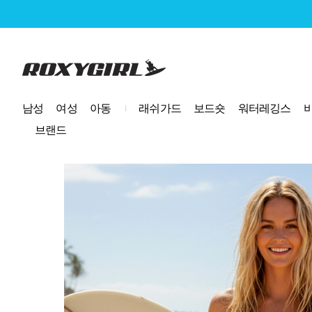
로고
남성
여성
아동
래쉬가드
보드숏
워터레깅스
브랜드