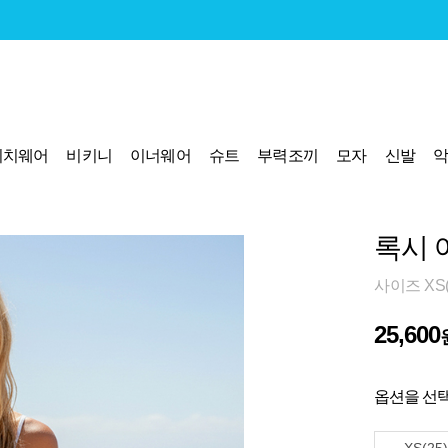
비치웨어
비키니
이너웨어
슈트
부력조끼
모자
신발
록시 
사이즈 XS(2
25,600
옵션을 선택