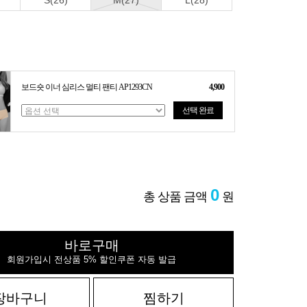
S(26)
M(27)
L(28)
보드숏 이너 심리스 멀티 팬티 AP1293CN
4,900
선택 완료
0
총 상품 금액
원
바로구매
회원가입시 전상품 5% 할인쿠폰 자동 발급
장바구니
찜하기