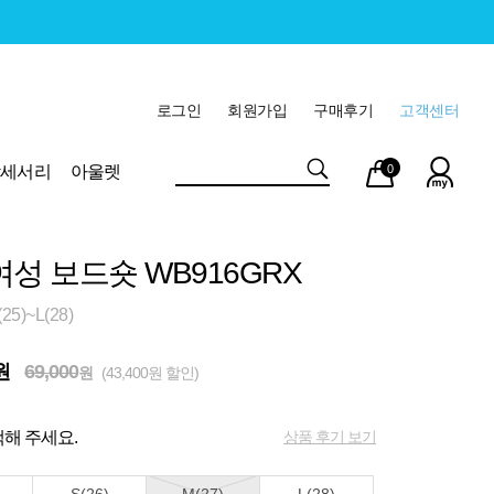
로그인
회원가입
구매후기
고객센터
마이
장바
악세서리
아울렛
0
페이
구니
여성 보드숏 WB916GRX
5)~L(28)
원
69,000
원
(43,400원 할인)
상품 후기 보기
해 주세요.