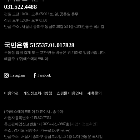
031.522.4488
평일 오전 10:00 ~ 오후 05:00 / 토, 일, 공휴일 휴무
점심 오후 12:00 ~ 오후 01:00
반품 주소 : 서울시 송파구 동남로 20길 53 1층 CJ대한통운 록시걸
국민은행 515537.01.017828
무통장 입금 결제 또는 교환/반품 비용은 위 계좌로 입금바랍니다.
예금주 : (주)에스에이코리아
Instargram
Facebook
이용약관
개인정보처리방침
쇼핑몰 이용안내
제휴문의
(주)에스에이코리아 대표이사 : 송수아
사업자등록번호 : 215-87-97374
통신판매업신고번호 : 제2020-다산-0607호
[사업자정보확인]
주소 : 경기도 남양주시 가운로153 (다산동)
반품주소 : 서울시 송파구 동남로20길 53 1층 CJ대한통운 록시걸