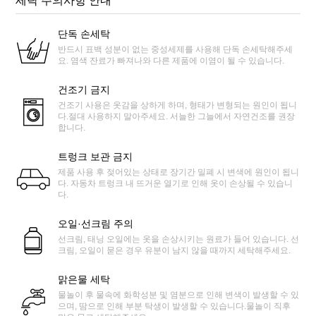
세탁 주의사항 안내
단독 손세탁
반드시 표백 성분이 없는 중성세제를 사용해 단독 손세탁해주세
요. 염색 잔료가 빠져나와 다른 제품에 이염이 될 수 있습니다.
건조기 금지
건조기 사용은 옷감을 상하게 하며, 형태가 변형되는 원인이 됩니
다.절대 사용하지 말아주세요. 서늘한 그늘에서 자연건조를 권장
합니다.
트렁크 보관 금지
제품 사용 후 젖어있는 상태로 장기간 밀폐 시 변색에 원인이 됩니
다. 자동차 트렁크 내 뜨거운 열기로 인해 옷이 손상될 수 있습니
다.
오일·선크림 주의
선크림, 태닝 오일에는 옷을 손상시키는 원료가 들어 있습니다. 선
크림, 오일이 묻은 경우 유분이 남지 않을 때까지 세탁해주세요.
맑은물 세탁
물놀이 후 물속에 화학성분 및 염분으로 인해 변색이 발생할 수 있
으며, 땀으로 인해 부분 탁생이 발생할 수 있습니다.물놀이 직후