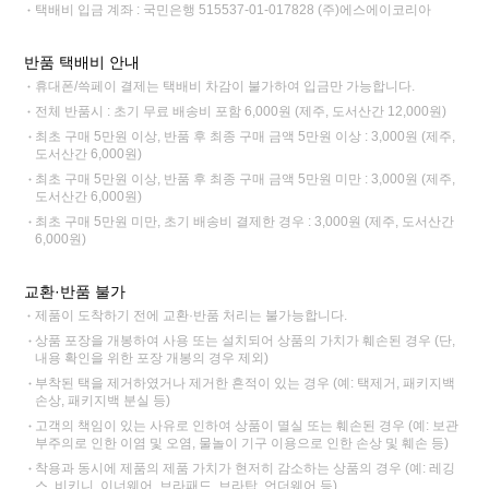
택배비 입금 계좌 : 국민은행 515537-01-017828 (주)에스에이코리아
반품 택배비 안내
휴대폰/쓱페이 결제는 택배비 차감이 불가하여 입금만 가능합니다.
전체 반품시 : 초기 무료 배송비 포함 6,000원 (제주, 도서산간 12,000원)
최초 구매 5만원 이상, 반품 후 최종 구매 금액 5만원 이상 : 3,000원 (제주,
도서산간 6,000원)
최초 구매 5만원 이상, 반품 후 최종 구매 금액 5만원 미만 : 3,000원 (제주,
도서산간 6,000원)
최초 구매 5만원 미만, 초기 배송비 결제한 경우 : 3,000원 (제주, 도서산간
6,000원)
교환·반품 불가
제품이 도착하기 전에 교환·반품 처리는 불가능합니다.
상품 포장을 개봉하여 사용 또는 설치되어 상품의 가치가 훼손된 경우 (단,
내용 확인을 위한 포장 개봉의 경우 제외)
부착된 택을 제거하였거나 제거한 흔적이 있는 경우 (예: 택제거, 패키지백
손상, 패키지백 분실 등)
고객의 책임이 있는 사유로 인하여 상품이 멸실 또는 훼손된 경우 (예: 보관
부주의로 인한 이염 및 오염, 물놀이 기구 이용으로 인한 손상 및 훼손 등)
착용과 동시에 제품의 제품 가치가 현저히 감소하는 상품의 경우 (예: 레깅
스, 비키니, 이너웨어, 브라패드, 브라탑, 언더웨어 등)