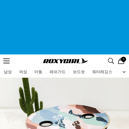
0
로고
메뉴
검색
메뉴
남성
여성
아동
래쉬가드
보드숏
워터레깅스
비치