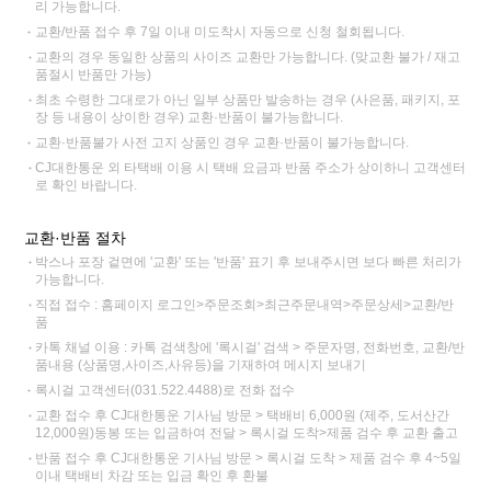
리 가능합니다.
교환/반품 접수 후 7일 이내 미도착시 자동으로 신청 철회됩니다.
교환의 경우 동일한 상품의 사이즈 교환만 가능합니다. (맞교환 불가 / 재고
품절시 반품만 가능)
최초 수령한 그대로가 아닌 일부 상품만 발송하는 경우 (사은품, 패키지, 포
장 등 내용이 상이한 경우) 교환·반품이 불가능합니다.
교환·반품불가 사전 고지 상품인 경우 교환·반품이 불가능합니다.
CJ대한통운 외 타택배 이용 시 택배 요금과 반품 주소가 상이하니 고객센터
로 확인 바랍니다.
교환·반품 절차
박스나 포장 겉면에 '교환' 또는 '반품' 표기 후 보내주시면 보다 빠른 처리가
가능합니다.
직접 접수 : 홈페이지 로그인>주문조회>최근주문내역>주문상세>교환/반
품
카톡 채널 이용 : 카톡 검색창에 '록시걸' 검색 > 주문자명, 전화번호, 교환/반
품내용 (상품명,사이즈,사유등)을 기재하여 메시지 보내기
록시걸 고객센터(031.522.4488)로 전화 접수
교환 접수 후 CJ대한통운 기사님 방문 > 택배비 6,000원 (제주, 도서산간
12,000원)동봉 또는 입금하여 전달 > 록시걸 도착>제품 검수 후 교환 출고
반품 접수 후 CJ대한통운 기사님 방문 > 록시걸 도착 > 제품 검수 후 4~5일
이내 택배비 차감 또는 입금 확인 후 환불