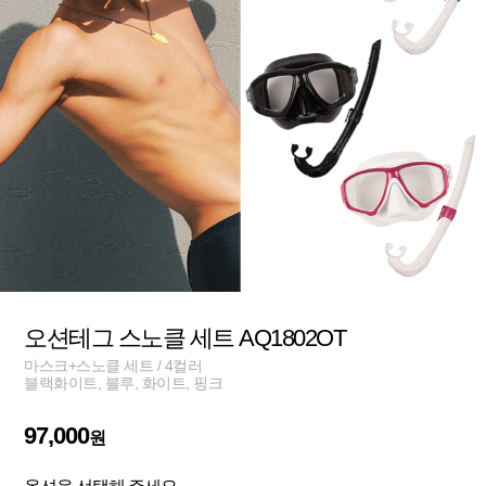
오션테그 스노클 세트 AQ1802OT
마스크+스노클 세트 / 4컬러
블랙화이트, 블루, 화이트, 핑크
97,000
원