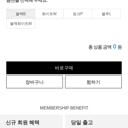
옵션을 선택해 주세요.
블랙B
화이트W
핑크P
블루L
블랙화이트M
0
총 상품 금액
원
바로구매
장바구니
찜하기
MEMBERSHIP BENEFIT
신규 회원 혜택
당일 출고