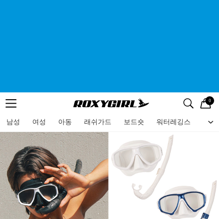
0
로고
메뉴
검색
메뉴
남성
여성
아동
래쉬가드
보드숏
워터레깅스
비치